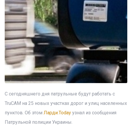
С сегодняшнего дня патрульные будут работать с
TruCAM на 25 новых участках дорог и улиц населенных
пунктов. Об этом
Ларди.Today
узнал из сообщения
Патрульной полиции Украины.