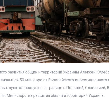
стр развития общин и территорий Украины Алексей Кулеб
лизныце» 50 млн евро от Европейского инвестиционного 
ых пунктов пропуска на границе с Польшей, Словакией, 
ния Министерства развития общин и территорий Украины.