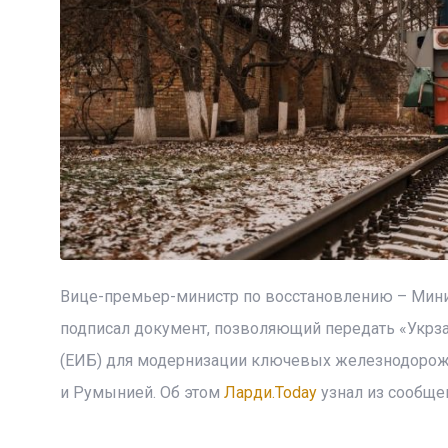
Вице-премьер-министр по восстановлению – Мини
подписал документ, позволяющий передать «Укрза
(ЕИБ) для модернизации ключевых железнодорожн
и Румынией. Об этом
Ларди.Today
узнал из сообще