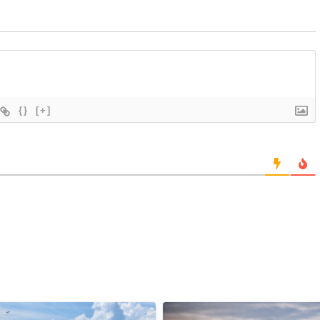
{}
[+]