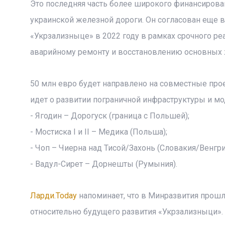
Это последняя часть более широкого финансирова
украинской железной дороги. Он согласован еще в
«Укрзализныце» в 2022 году в рамках срочного р
аварийному ремонту и восстановлению основных 
50 млн евро будет направлено на совместные проек
идет о развитии пограничной инфраструктуры и м
- Ягодин – Дорогуск (граница с Польшей);
- Мостиска I и II – Медика (Польша);
- Чоп – Чиерна над Тисой/Захонь (Словакия/Венгри
- Вадул-Сирет – Дорнешты (Румыния).
Ларди.Today
напоминает, что в Минразвития прошла
относительно будущего развития «Укрзализныци».