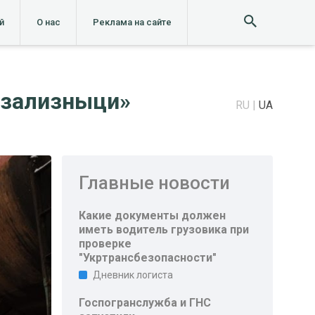
й
О нас
Реклама на сайте
рзализныци»
RU
UA
Главные новости
Какие документы должен
иметь водитель грузовика при
проверке
"Укртрансбезопасности"
Дневник логиста
Госпогранслужба и ГНС