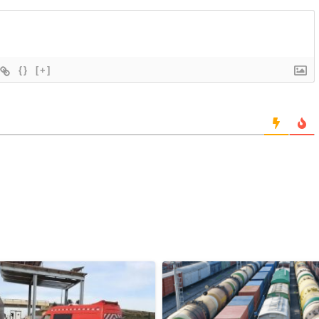
{}
[+]