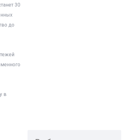
танет 30
енных
тво до
атежей
еменного
у в