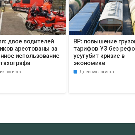
я: двое водителей
ВР: повышение груз
иков арестованы за
тарифов УЗ без реф
онное использование
усугубит кризис в
 тахографа
экономике
ик логиста
Дневник логиста