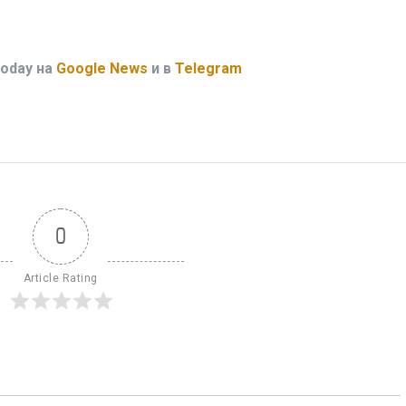
oday на
Google News
и в
Telegram
0
Article Rating