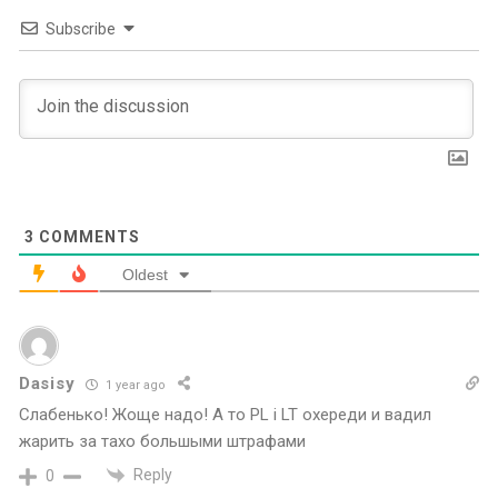
Subscribe
3
COMMENTS
Oldest
Dasisy
1 year ago
Слабенько! Жоще надо! А то PL i LT охереди и вадил
жарить за тахо большыми штрафами
Reply
0