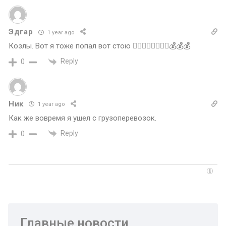
Эдгар
1 year ago
Козлы. Вот я тоже попал вот стою 🤦‍♂️🤦‍♂️🤦‍♂️🤦‍♂️💰💰💰
Reply
0
Ник
1 year ago
Как же вовремя я ушел с грузоперевозок.
Reply
0
Главные новости