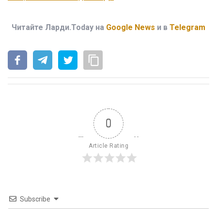
Читайте Ларди.Today на
Google News
и в
Telegram
0
Article Rating
Subscribe