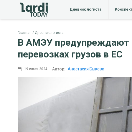
Дневник логиста
Конспек
Главная
Дневник логиста
В АМЭУ предупреждают 
перевозках грузов в ЕС
Автор:
Анастасия Быкова
19 июля 2024