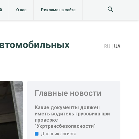
й
О нас
Реклама на сайте
автомобильных
RU
UA
Главные новости
Какие документы должен
иметь водитель грузовика при
проверке
"Укртрансбезопасности"
Дневник логиста