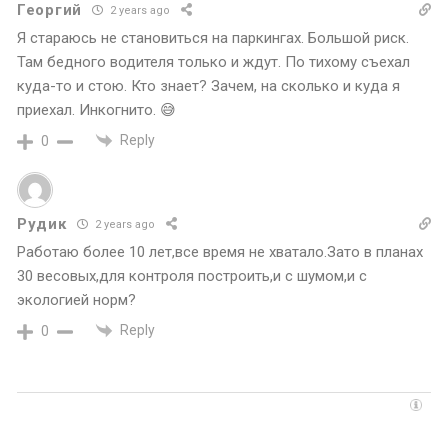
Георгий
2 years ago
Я стараюсь не становиться на паркингах. Большой риск.
Там бедного водителя только и ждут. По тихому съехал
куда-то и стою. Кто знает? Зачем, на сколько и куда я
приехал. Инкогнито. 😅
Reply
0
Рудик
2 years ago
Работаю более 10 лет,все время не хватало.Зато в планах
30 весовых,для контроля построить,и с шумом,и с
экологией норм?
Reply
0