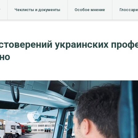
т
Чеклисты и документы
Особое мнение
Глоссари
остоверений украинских про
но