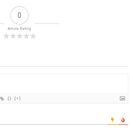
0
Article Rating
{}
[+]