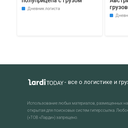
полуприцепа с грузом
Австр
грузов
Дневник логиста
Дневн
- все о логистике и гр
Использование любых материалов, размещенных на 
открытая для поисковых систем гиперссылка. Любо
(«ТОВ «Ларди») запрещено.