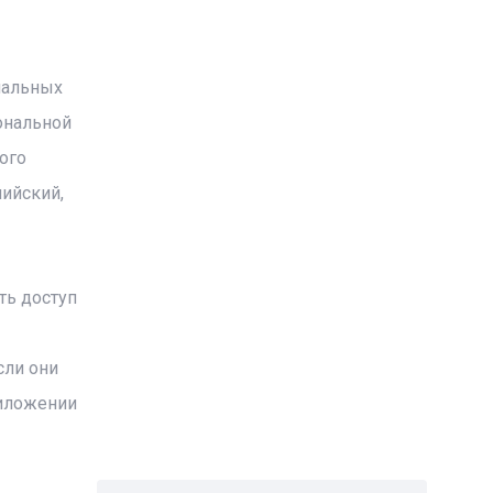
нальных
ональной
ого
ийский,
ть доступ
сли они
риложении