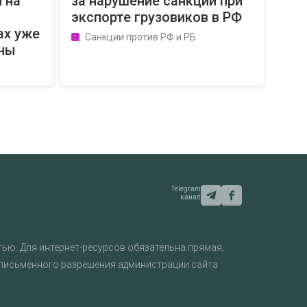
 на
за нарушение санкций при
экспорте грузовиков в РФ
ах уже
Санкции против РФ и РБ
ены
Telegram
канал
ью. Для интернет-ресурсов обязательна прямая,
 письменного разрешения администрации сайта