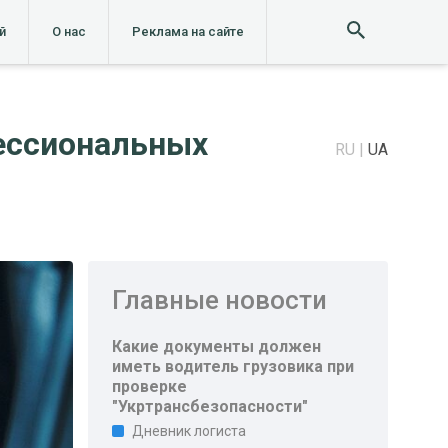
й
О нас
Реклама на сайте
фессиональных
RU
UA
Главные новости
Какие документы должен
иметь водитель грузовика при
проверке
"Укртрансбезопасности"
Дневник логиста