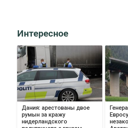
Интересное
Дания: арестованы двое
Генер
румын за кражу
Евросу
нидерландского
незак