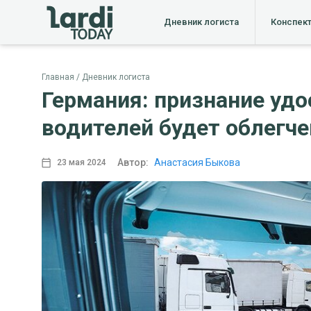
Дневник логиста
Конспек
Главная
Дневник логиста
Германия: признание уд
водителей будет облегче
Автор:
Анастасия Быкова
23 мая 2024