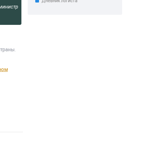
Дневник логиста
министр
страны.
ном