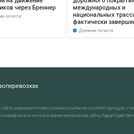
ии на движение
дорожного покрытия
иков через Бреннер
международных и
национальных трасс
ик логиста
фактически заверш
Дневник логиста
узоперевозках
сайте, разрешается при условии ссылки на соответствующую стат
е коммерческое использование материалов сайта ЛардиТудей без