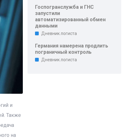
Госпогранслужба и ГНС
запустили
автоматизированный обмен
данными
Дневник логиста
Германия намерена продлить
пограничный контроль
Дневник логиста
гий и
й. Также
редача
ного на