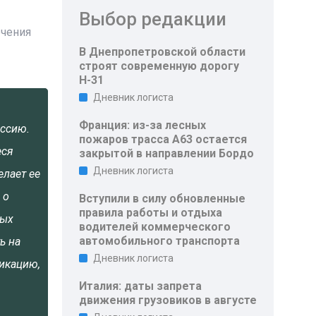
Выбор редакции
ючения
В Днепропетровской области
строят современную дорогу
Н-31
Дневник логиста
Франция: из-за лесных
ессию.
пожаров трасса A63 остается
еся
закрытой в направлении Бордо
Дневник логиста
лает ее
 о
Вступили в силу обновленные
правила работы и отдыха
ных
водителей коммерческого
автомобильного транспорта
ь на
Дневник логиста
икацию,
Италия: даты запрета
движения грузовиков в августе