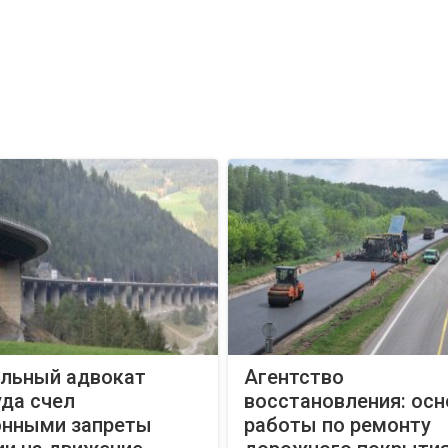
альный адвокат
Агентство
да счел
восстановления: ос
онными запреты
работы по ремонту