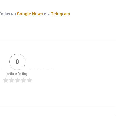
Today на
Google News
и в
Telegram
0
Article Rating