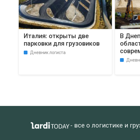
Италия: открыты две
В Дне
парковки для грузовиков
облас
совре
Дневник логиста
Дневн
- все о логистике и гр