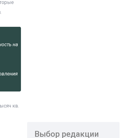
оторые
.
ность на
новления
ысяч кв.
Выбор редакции