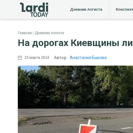
Дневник логиста
Конспек
Главная
Дневник логиста
На дорогах Киевщины ли
Автор:
Анастасия Быкова
23 марта 2024