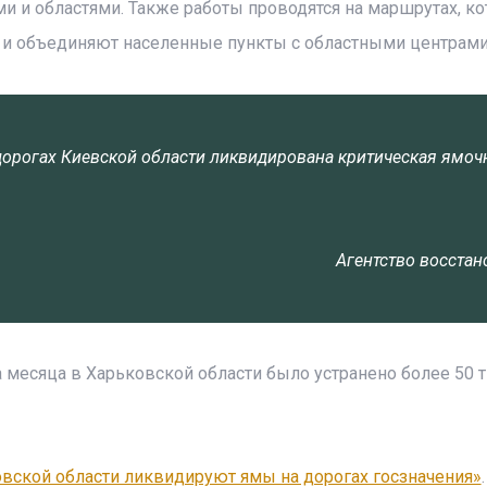
и и областями. Также работы проводятся на маршрутах, к
 и объединяют населенные пункты с областными центрами
 дорогах Киевской области ликвидирована критическая ямоч
Агентство восста
 месяца в Харьковской области было устранено более 50 т
овской области ликвидируют ямы на дорогах госзначения»
.