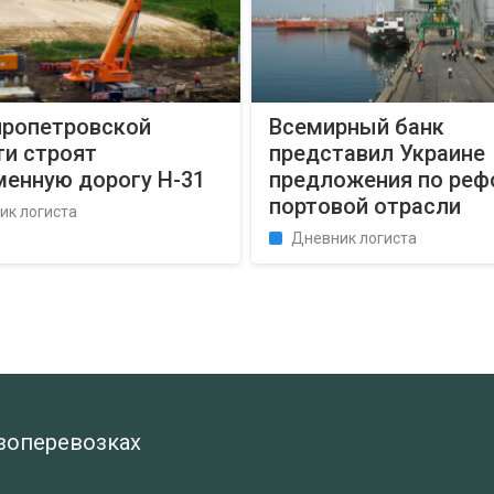
пропетровской
Всемирный банк
ти строят
представил Украине
менную дорогу Н-31
предложения по реф
портовой отрасли
ик логиста
Дневник логиста
узоперевозках