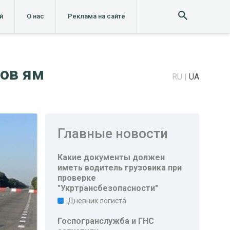
й
О нас
Реклама на сайте
ров ям
RU
UA
Главные новости
Какие документы должен
иметь водитель грузовика при
проверке
"Укртрансбезопасности"
Дневник логиста
Госпогранслужба и ГНС