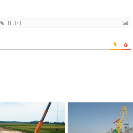
{}
[+]