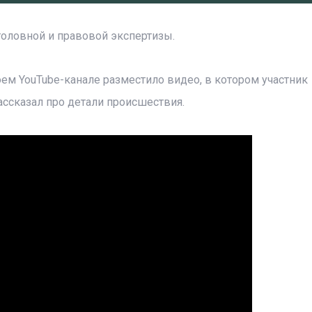
головной и правовой экспертизы.
оем YouTube-канале разместило видео, в котором участник
ассказал про детали происшествия.