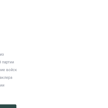
из
 партии
ние войск
Маклера
нии