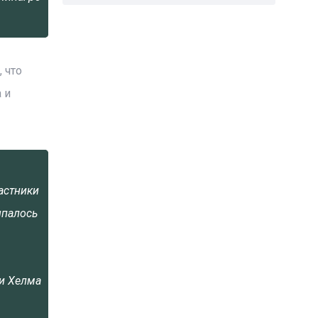
 что
 и
астники
ыпалось
ии Хелма