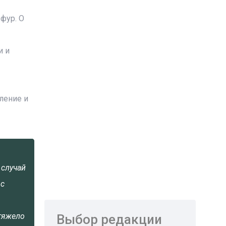
фур. О
и и
ление и
 случай
 с
тяжело
Выбор редакции