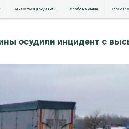
т
Чеклисты и документы
Особое мнение
Глоссари
аины осудили инцидент с вы