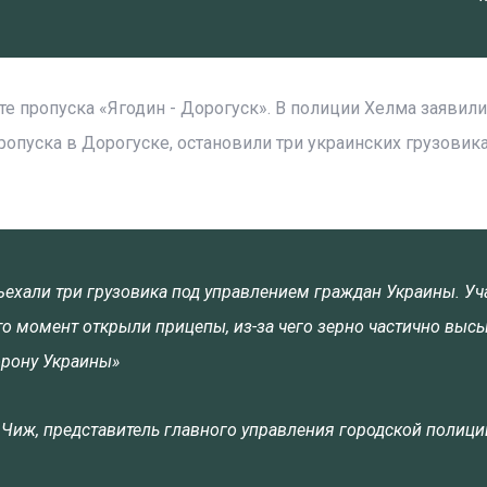
е пропуска «Ягодин - Дорогуск». В полиции Хелма заявили,
опуска в Дорогуске, остановили три украинских грузовика
ехали три грузовика под управлением граждан Украины. Уч
-то момент открыли прицепы, из-за чего зерно частично выс
орону Украины»
 Чиж, представитель главного управления городской полиц