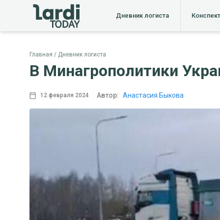
Дневник логиста
Конспек
Главная
Дневник логиста
В Минагрополитики Укр
Автор:
Анастасия Быкова
12 февраля 2024