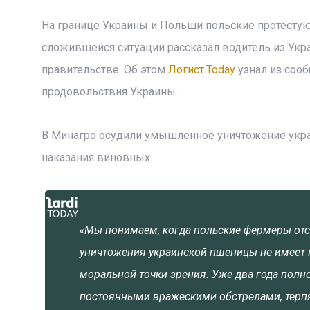
На границе Украины и Польши польские протестую
сложившейся ситуации рассказал водитель из Укр
правительстве. Об этом
Логист.Today
узнал из сооб
продовольствия Украины.
В Минагро осудили умышленное уничтожение укра
наказания виновных.
«Мы понимаем, когда польские фермеры отс
уничтожения украинской пшеницы не имеет 
моральной точки зрения. Уже два года пол
постоянными вражескими обстрелами, терпя