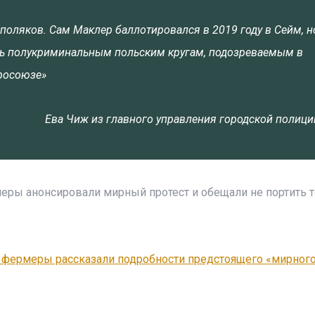
поляков. Сам Маклер баллотировался в 2019 году в Сейм, н
лась полукриминальным польским кругам, подозреваемым в
вросоюзе»
Ева Чиж из главного управления городской полиц
еры анонсировали мирный протест и обещали не портить 
 фермеры рассказали подробности предстоящего «мирног