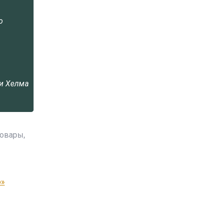
о
ии Хелма
товары,
о»