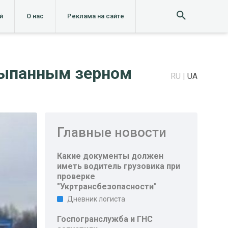
й
О нас
Реклама на сайте
сыпанным зерном
RU
UA
Главные новости
Какие документы должен
иметь водитель грузовика при
проверке
"Укртрансбезопасности"
Дневник логиста
Госпогранслужба и ГНС