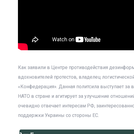
Как заявили в Центре противодействия дезинформ
вдохновителей протестов, владелец логистическо
«Конфедерация». Данная политсила выступает за 
НАТО в стране и агитирует за улучшение отношени
очевидно отвечает интересам РФ, заинтересован
поддержки Украины со стороны ЕС.