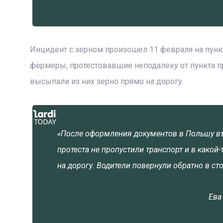
Инцидент с зерном произошел 11 февраля на пункт
фермеры, протестовавшие неподалеку от пункта пр
высыпали из них зерно прямо на дорогу.
«После оформления документов в Польшу въ
протеста не пропустили транспорт и в какой
на дорогу. Водители повернули обратно в ст
Ева