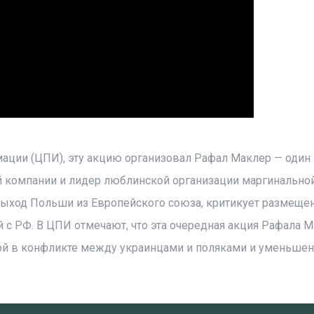
ации (ЦПИ), эту акцию организовал Рафал Маклер — один 
й компании и лидер люблинской организации маргинальной
выход Польши из Европейского союза, критикует размеще
й с РФ. В ЦПИ отмечают, что эта очередная акция Рафала 
ной в конфликте между украинцами и поляками и уменьше