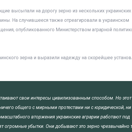
щие высыпали на дорогу зерно из нескольких украинских 
аины. На случившееся также отреагировали в украинском
щения, опубликованного Министерством аграрной политик
инского зерна и выразили надежду на скорейшее установ
таивают свои интересы цивилизованным способом. Но этот
ничего общего с мирными протестами ни с юридической, ни
номасштабного вторжения украинские аграрии работают под
т огромные убытки. Они добывают это зерно чрезвычайно 