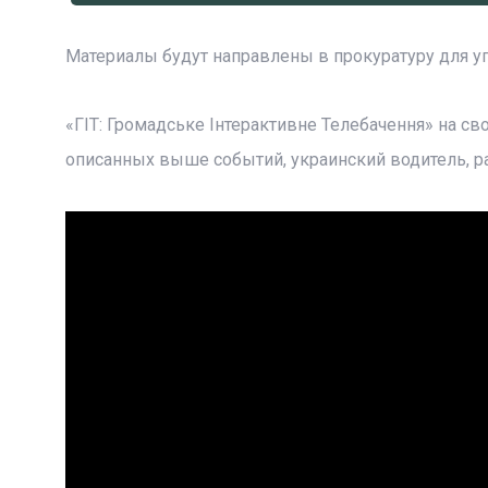
Материалы будут направлены в прокуратуру для у
«ГІТ: Громадське Інтерактивне Телебачення» на св
описанных выше событий, украинский водитель, р