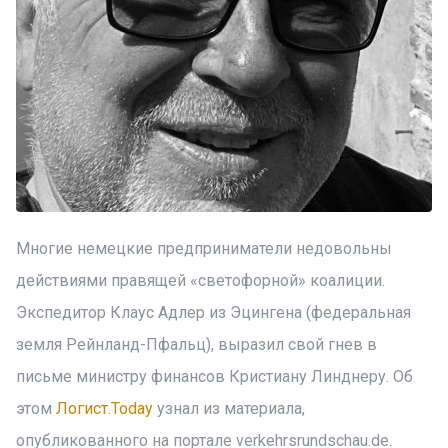
Многие немецкие предприниматели недовольны
действиями правящей «светофорной» коалиции.
Экспедитор Клаус Адлер из Эцингена (федеральная
земля Рейнланд-Пфальц), выразил свой гнев в
письме министру финансов Кристиану Линднеру. Об
этом
Логист.Today
узнал из материала,
опубликованного на портале verkehrsrundschau.de.