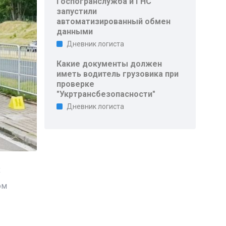
Госпогранслужба и ГНС
запустили
автоматизированный обмен
данными
Дневник логиста
Какие документы должен
иметь водитель грузовика при
проверке
"Укртрансбезопасности"
Дневник логиста
х
ом