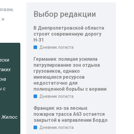
ловам,
Выбор редакции
 и
В Днепропетровской области
строят современную дорогу
Н-31
Дневник логиста
Германия: полиция усилила
ески
патрулирование зон отдыха
таких
грузовиков, однако
имеющихся ресурсов
жна
недостаточно для
ы с
полноценной борьбы с ворами
Дневник логиста
Франция: из-за лесных
пожаров трасса A63 остается
с Жилюс
закрытой в направлении Бордо
Дневник логиста