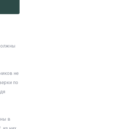
 должны
чиков не
верки по
одя
аны в
, из них