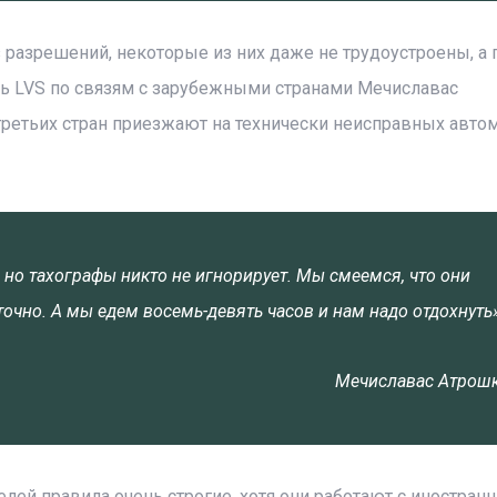
з разрешений, некоторые из них даже не трудоустроены, а
рь LVS по связям с зарубежными странами Мечиславас
третьих стран приезжают на технически неисправных авто
 но тахографы никто не игнорирует. Мы смеемся, что они
точно. А мы едем восемь-девять часов и нам надо отдохнуть
Мечиславас Атрош
телей правила очень строгие, хотя они работают с иностра