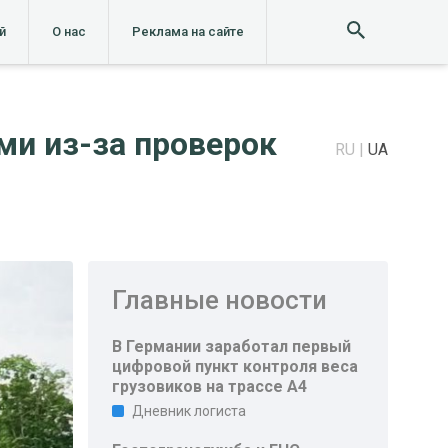
й
О нас
Реклама на сайте
и из-за проверок
RU
UA
Главные новости
В Германии заработал первый
цифровой пункт контроля веса
грузовиков на трассе A4
Дневник логиста