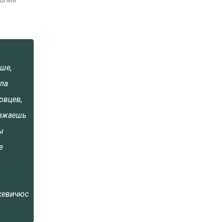
ше,
ла
овцев,
езжаешь
ы
е
кевичюс