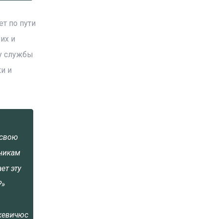
т по пути
их и
 у службы
и и
 свою
чникам
ет эту
?»
кевичюс