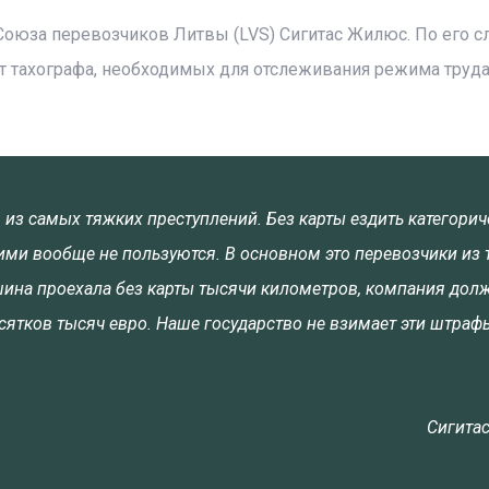
Союза перевозчиков Литвы (LVS) Сигитас Жилюс. По его с
т тахографа, необходимых для отслеживания режима труда
 из самых тяжких преступлений. Без карты ездить категорич
ими вообще не пользуются. В основном это перевозчики из 
ашина проехала без карты тысячи километров, компания дол
сятков тысяч евро. Наше государство не взимает эти штраф
Сигита