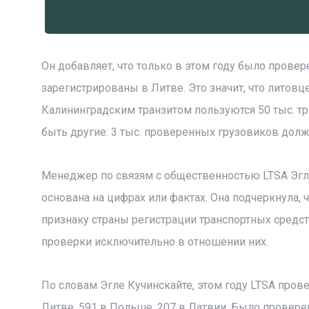
Он добавляет, что только в этом году было провере
зарегистрированы в Литве. Это значит, что литовц
Калининградским транзитом пользуются 50 тыс. т
быть другие: 3 тыс. проверенных грузовиков дол
Менеджер по связям с общественностью LTSA Эгле
основана на цифрах или фактах. Она подчеркнула,
признаку страны регистрации транспортных средс
проверки исключительно в отношении них.
По словам Эгле Кучинскайте, этом году LTSA пров
Литве, 591 в Польше, 207 в Латвии. Было проверен