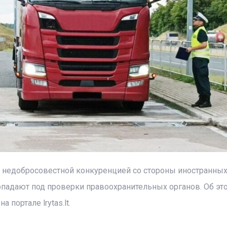
, недобросовестной конкуренцией со стороны иностранны
опадают под проверки правоохранительных органов. Об эт
 портале lrytas.lt.