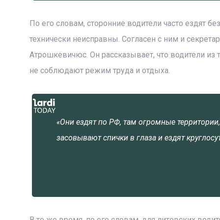
По его словам, сторонние водители часто ездят бе
технически неисправны. Согласен с ним и секрета
Атрошкевичюс. Он рассказывает, что водители из 
не соблюдают режим труда и отдыха.
«Они ездят по РФ, там огромные территории,
засовывают спички в глаза и ездят круглосу
В то же время, по его словам, для литовских води