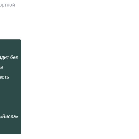
ортной
здит без
ны
есть
 «Висла»