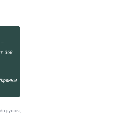
 –
т. 368
Украины
й группы,
т