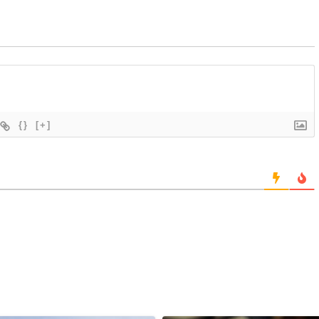
{}
[+]