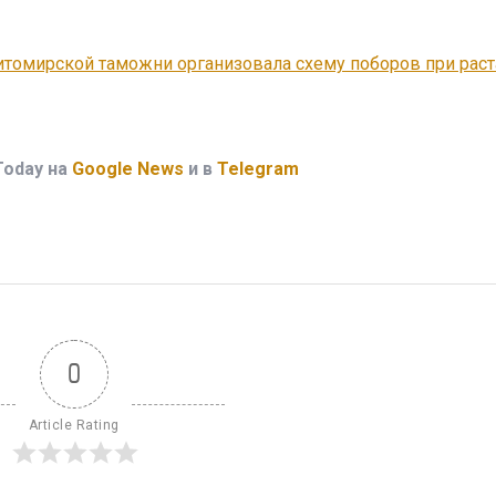
итомирской таможни организовала схему поборов при рас
Today на
Google News
и в
Telegram
0
Article Rating