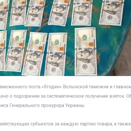
аможенного поста «Ягодин» Волынской таможни и главно
но о подозрении за систематическое получение взяток. О
иса Генерального прокурора Украины.
озяйствующих субъектов за каждую партию товара, а также