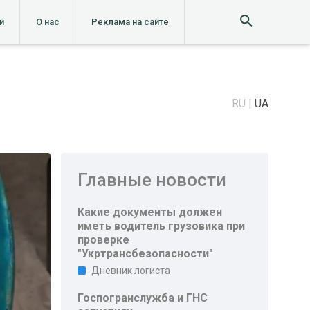
й
О нас
Реклама на сайте
RU
UA
Главные новости
Какие документы должен
иметь водитель грузовика при
проверке
"Укртрансбезопасности"
Дневник логиста
Госпогранслужба и ГНС