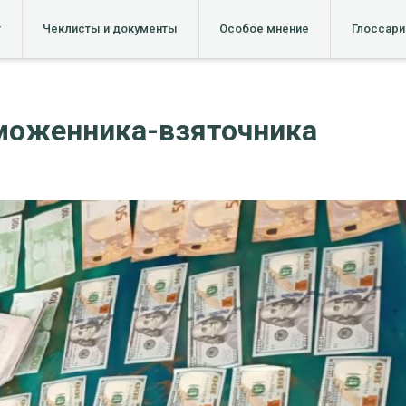
т
Чеклисты и документы
Особое мнение
Глоссари
моженника-взяточника