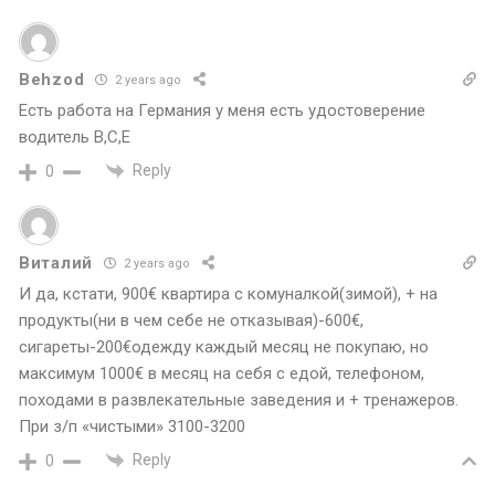
Behzod
2 years ago
Есть работа на Германия у меня есть удостоверение
водитель B,C,E
Reply
0
Виталий
2 years ago
И да, кстати, 900€ квартира с комуналкой(зимой), + на
продукты(ни в чем себе не отказывая)-600€,
сигареты-200€одежду каждый месяц не покупаю, но
максимум 1000€ в месяц на себя с едой, телефоном,
походами в развлекательные заведения и + тренажеров.
При з/п «чистыми» 3100-3200
Reply
0