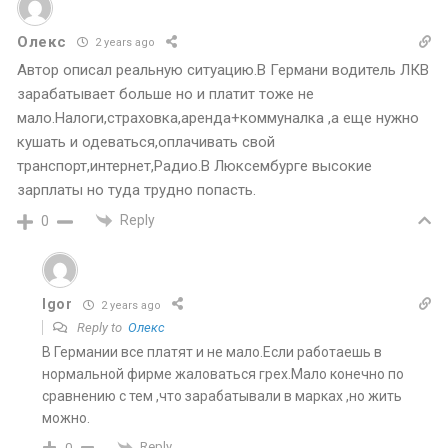
Олекс
2 years ago
Автор описал реальную ситуацию.В Германи водитель ЛКВ
зарабатывает больше но и платит тоже не
мало.Налоги,страховка,аренда+коммуналка ,а еще нужно
кушать и одеваться,оплачивать свой
транспорт,интернет,Радио.В Люксембурге высокие
зарплаты но туда трудно попасть.
Reply
0
Igor
2 years ago
Reply to
Олекс
В Германии все платят и не мало.Если работаешь в
нормальной фирме жаловаться грех.Мало конечно по
сравнению с тем ,что зарабатывали в марках ,но жить
можно.
Reply
0