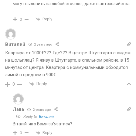
могут выловить на любой стоянке , даже в автохозяйства
.
Reply
0
Виталий
2 years ago
Квартира от 1000€??? Где??? В центре Штуттгарта с видом
на шольплац? Я живу в Штутгарте, в спальном районе, в 15
минутах от центра. Квартира с коммунальными обходится
зимой в среднем в 900€
Reply
0
Лана
2 years ago
Reply to
Виталий
Віталій, як з Вами зв’язатися?
Reply
0