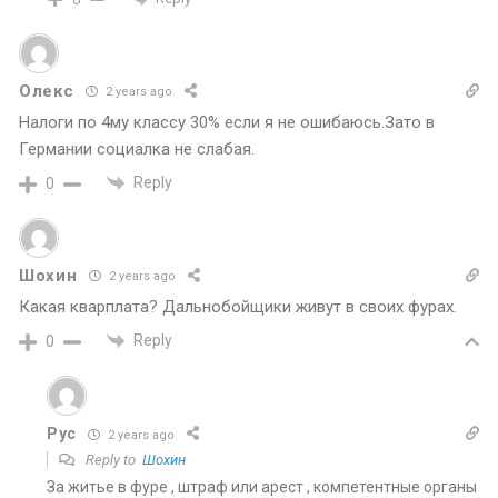
Олекс
2 years ago
Налоги по 4му классу 30% если я не ошибаюсь.Зато в
Германии социалка не слабая.
Reply
0
Шохин
2 years ago
Какая кварплата? Дальнобойщики живут в своих фурах.
Reply
0
Рус
2 years ago
Reply to
Шохин
За житье в фуре , штраф или арест , компетентные органы