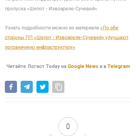
пропуска «Шепот - Извоареле-Сучевей».
Узнать подробности можно из материала
«По обе
стороны ПП «Шепот - Извоареле-Сучевей» улучшают
пограничную инфраструктуру»
.
Читайте Логист.Today на
Google News
и в
Telegram
0