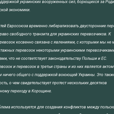
оддержкой украинских вооруженных сил, борющихся за Родин
ской экономики.
тей Евросоюза временно либерализовать двусторонние пер
право свободного транзита для украинских перевозчиков. К
ревозок косвенно связана с явлениями, с которыми мы не
отажных перевозок некоторыми украинскими перевозчиками
и, что не соответствует законодательству Польши и ЕС.
озок и перевозок в третьи страны и из них является актом
м ничего общего с поддержкой воюющей Украины. Это такж
ь, о чем свидетельствует протест нескольких десятков
чному переходу в Корощине.
блема используется для создания конфликтов между польск