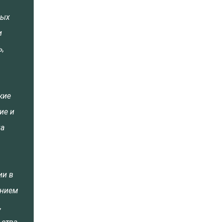
ных
и
,
кие
ие и
на
ии в
анием
,