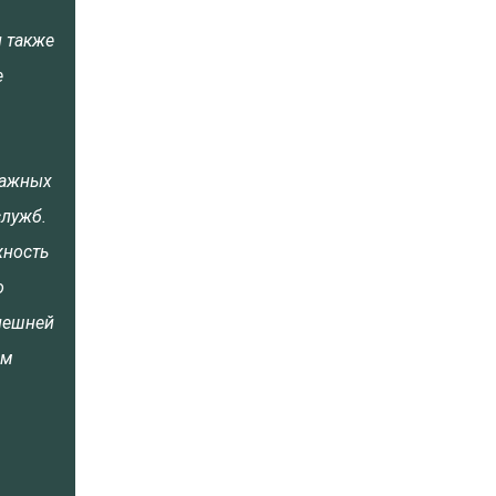
и также
е
тажных
служб.
жность
о
нешней
им