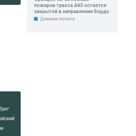
пожаров трасса A63 остается
закрытой в направлении Бордо
Дневник логиста
бует
ейский
ие