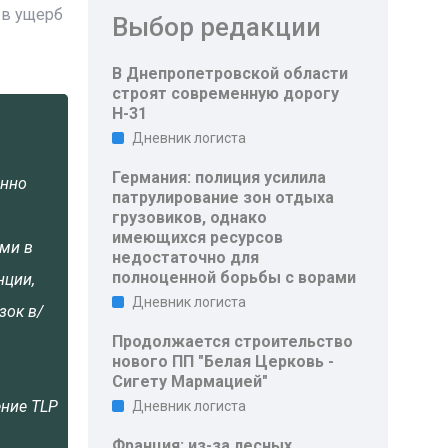
 в ущерб
Выбор редакции
В Днепропетровской области
строят современную дорогу
Н-31
Дневник логиста
Германия: полиция усилила
енно
патрулирование зон отдыха
грузовиков, однако
имеющихся ресурсов
ми в
недостаточно для
полноценной борьбы с ворами
нции,
Дневник логиста
зок в/
Продолжается строительство
нового ПП "Белая Церковь -
Сигету Мармацией"
ние TLP
Дневник логиста
Франция: из-за лесных