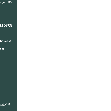
у, так
евозки
 можем
 и
е
ими и