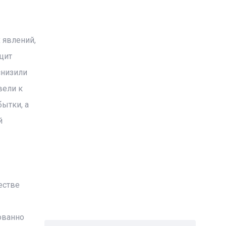
 явлений,
цит
снизили
вели к
ытки, а
й
естве
ованно