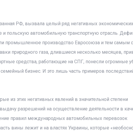
вязанная РФ, вызвала целый ряд негативных экономических
ле и польскую автомобильную транспортную отрасль. Дефи
чили промышленное производство Евросоюза и тем самым 
тавки природного газа, длившиеся несколько месяцев, при
ортные средства, работающие на СПГ, понесли огромные уб
емейный бизнес. И это лишь часть примеров последстви
рые из этих негативных явлений в значительной степени
а выдачу разрешений на осуществление деятельности в кач
дение правил международных автомобильных перевозок
 часть вины лежит и на властях Украины, которые «необосн