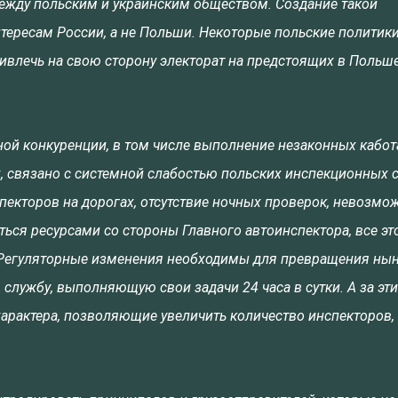
ежду польским и украинским обществом. Создание такой
тересам России, а не Польши. Некоторые польские политик
ривлечь на свою сторону электорат на предстоящих в Польш
ой конкуренции, в том числе выполнение незаконных кабо
х, связано с системной слабостью польских инспекционных 
пекторов на дорогах, отсутствие ночных проверок, невозмо
ься ресурсами со стороны Главного автоинспектора, все эт
и. Регуляторные изменения необходимы для превращения ны
службу, выполняющую свои задачи 24 часа в сутки. А за эт
рактера, позволяющие увеличить количество инспекторов,