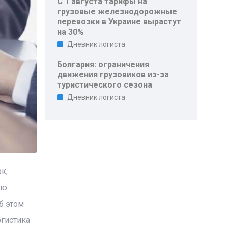
С 1 августа тарифы на
грузовые железнодорожные
перевозки в Украине вырастут
на 30%
Дневник логиста
Болгария: ограничения
движения грузовиков из-за
туристического сезона
Дневник логиста
к,
ию
б этом
огистика