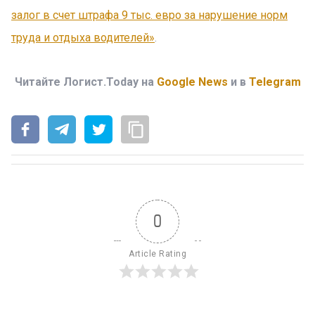
залог в счет штрафа 9 тыс. евро за нарушение норм
труда и отдыха водителей»
.
Читайте Логист.Today на
Google News
и в
Telegram
0
Article Rating