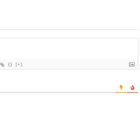
{}
[+]