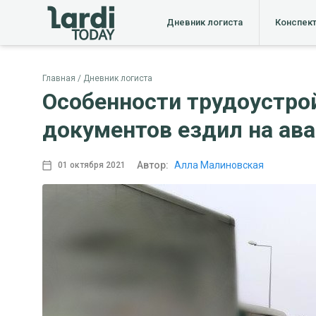
Дневник логиста
Конспек
Главная
Дневник логиста
Особенности трудоустрой
документов ездил на ав
Автор:
Алла Малиновская
01 октября 2021