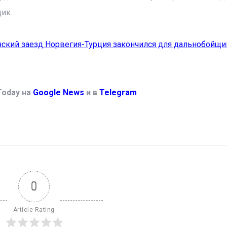
ик.
ский заезд Норвегия-Турция закончился для дальнобойщи
Today на
Google News
и в
Telegram
0
Article Rating