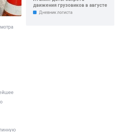
движения грузовиков в августе
Дневник логиста
смотра
нейшее
го
длинную