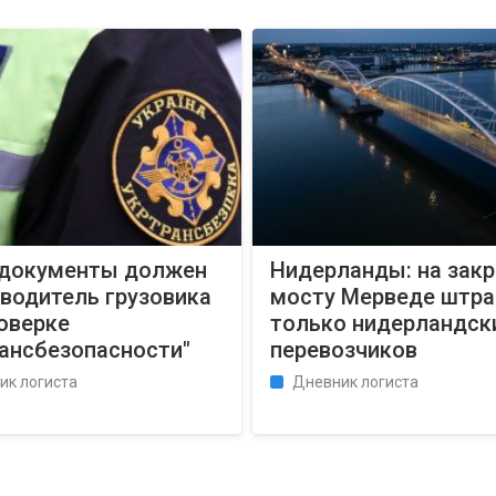
 документы должен
Нидерланды: на зак
водитель грузовика
мосту Мерведе штр
оверке
только нидерландск
рансбезопасности"
перевозчиков
ик логиста
Дневник логиста