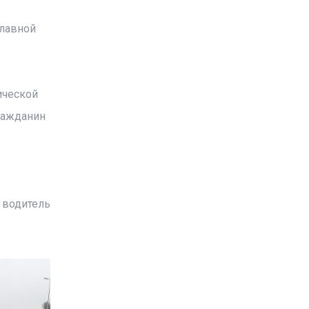
Главной
ической
ражданин
 водитель