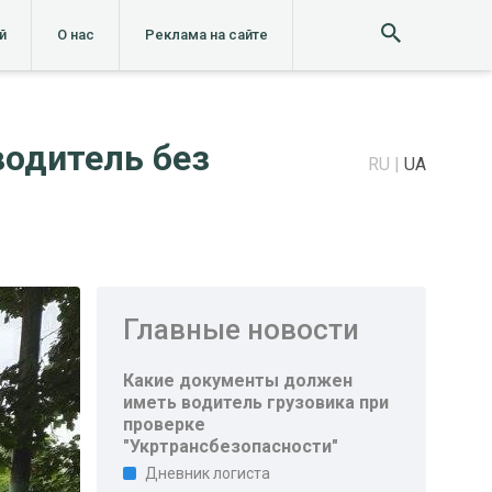
й
О нас
Реклама на сайте
водитель без
RU
UA
Главные новости
Какие документы должен
иметь водитель грузовика при
проверке
"Укртрансбезопасности"
Дневник логиста