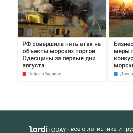
РФ совершила пять атак на
Бизнес
объекты морских портов
меры 
Одесщины за первые дни
конку
августа
морск
Война в Украине
Дневн
- все о логистике и гр