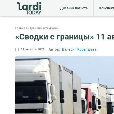
Дневник логиста
Конспек
Главная
Границы и таможни
«Сводки с границы» 11 ав
Автор:
Валерия Корытцева
11 августа 2021