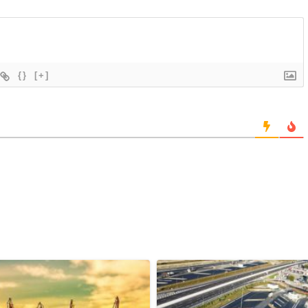
{}
[+]