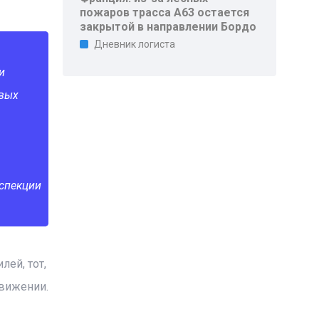
пожаров трасса A63 остается
закрытой в направлении Бордо
Дневник логиста
и
овых
спекции
ей, тот,
движении.