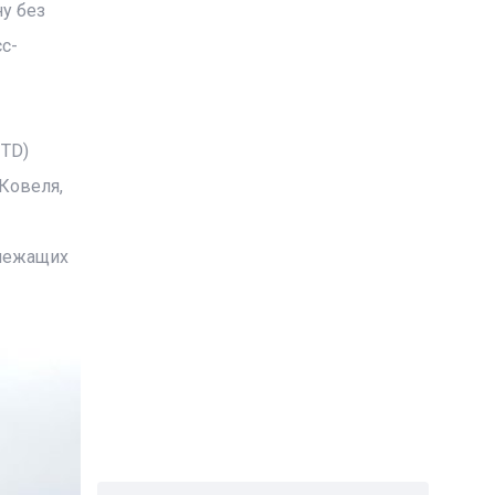
у без
с-
ITD)
Ковеля,
длежащих