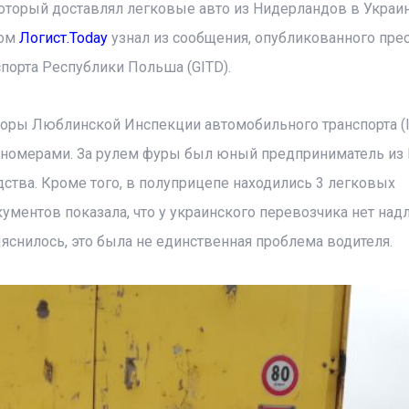
оторый доставлял легковые авто из Нидерландов в Украин
том
Логист.Today
узнал из сообщения, опубликованного прес
порта Республики Польша (GITD).
торы Люблинской Инспекции автомобильного транспорта (
 номерами. За рулем фуры был юный предприниматель из 
ства. Кроме того, в полуприцепе находились 3 легковых
окументов показала, что у украинского перевозчика нет на
снилось, это была не единственная проблема водителя.