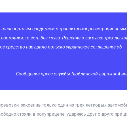
 транспортным средством с транзитными регистрационным
стоянии, то есть без груза. Решение о загрузке трех легк
ное средство нарушило польско-украинское соглашение об
Сообщение пресс-службы Люблинской дорожной ин
ревозки, закрепив только один из трех легковых автомобил
ободно стояли в полуприцепе, ударяясь друг о друга при 