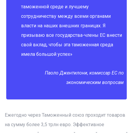
таможенной среде и лучшему
сотрудничеству между всеми органами
власти на наших внешних границах. Я
призываю все государства-члены ЕС внести
свой вклад, чтобы эта таможенная среда
имела большой успех»
Паоло Джентилони, комиссар ЕС по
экономическим вопросам
Ежегодно через Таможенный союз проходит товаров
на сумму более 3,5 трлн евро. Эффективное