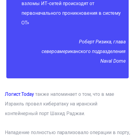
взломы ИТ-сетей происходят от
первоначального проникновения в систему
OT»
Роберт Ризика, глава
североамериканского подразделения
Naval Dome
Логист.Today
также напоминает о том, что в мае
Израиль провел кибератаку на иранский
контейнерный порт Шахид Раджаи.
Нападение полностью парализовало операции в порту,