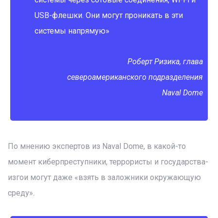
USB-флешки. Они могут проникать в эти
системы напрямую»
Роберт Ризика, глава
североамериканского подразделения
Naval Dome
По мнению экспертов из Naval Dome, в какой-то
момент киберпреступники, террористы и государства-
изгои могут даже «взять в заложники окружающую
среду».