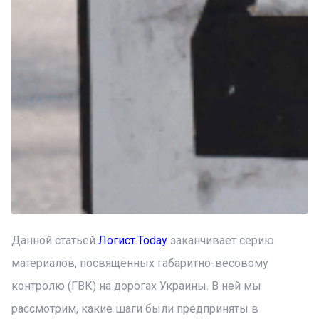
Данной статьей
Логист.Today
заканчивает серию
материалов, посвященных габаритно-весовому
контролю (ГВК) на дорогах Украины. В ней мы
рассмотрим, какие шаги были предприняты в