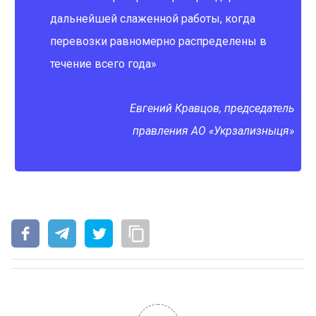
дальнейшей слаженной работы, когда
перевозки равномерно распределены в
течение всего года»
Евгений Кравцов, председатель
правления АО «Укрзализныця»