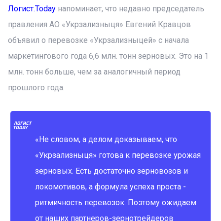
Логист.Today
напоминает, что недавно председатель
правления АО «Укрзализныця» Евгений Кравцов
объявил о перевозке «Укрзализныцей» с начала
маркетингового года 6,6 млн. тонн зерновых. Это на 1
млн. тонн больше, чем за аналогичный период
прошлого года.
«Не словом, а делом доказываем, что
«Укрзализныця» готова к перевозке урожая
зерновых. Есть достаточно зерновозов и
локомотивов, а формула успеха проста -
ритмичность перевозок. Поэтому ожидаем
от наших партнеров-зернотрейдеров