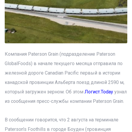
Компания Paterson Grain (подразделение Paterson
GlobalFoods) в начале текущего месяца отправила по
железной дороге Canadian Pacific первый в истории
канадской провинции Альберта поезд длиной 2590 м,
который загружен зерном. Об этом
Логист.Today
узнал
из сообщения пресс-службы компании Paterson Grain.
В сообщении говорится, что 2 августа на терминале
Paterson’s Foothills в городе Боуден (провинция