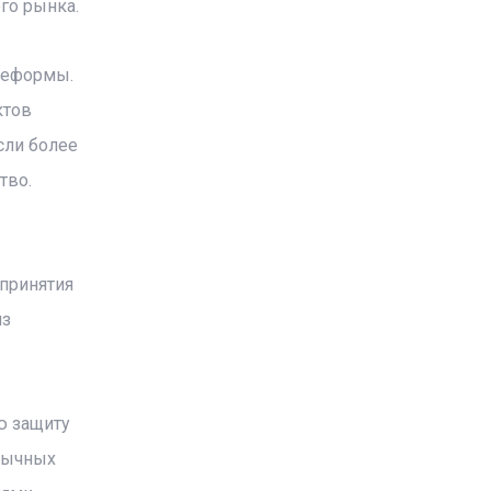
го рынка.
реформы.
ктов
сли более
тво.
 принятия
из
ю защиту
обычных