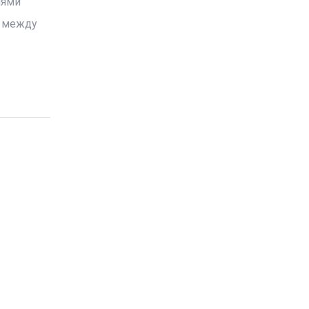
иями
в между