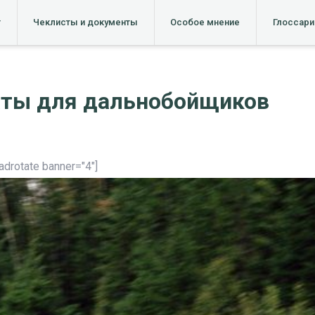
т
Чеклисты и документы
Особое мнение
Глоссари
аты для дальнобойщиков
[adrotate banner="4"]