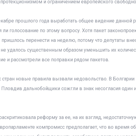
 протекционизмом и ограничением европейского свободно
екабре прошлого года выработать общее видение данной 
я ли голосование по этому вопросу. Хотя пакет законопрое
 пришлось перенести на неделю, потому что депутаты вне
а не удалось существенным образом уменьшить их количес
ие и рассмотрели все поправки рядом пакетов.
х стран новые правила вызвали недовольство. В Болгарии
е Пловдив дальнобойщики сожгли в знак несогласия один 
аскритиковала реформу за ее, на их взгляд, недостаточну
 Европарламенте компромисс предполагает, что во время 