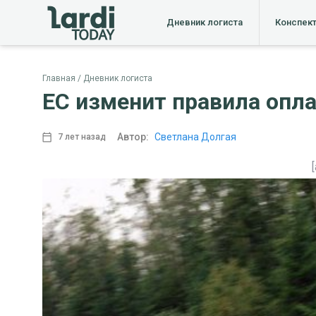
Дневник логиста
Конспек
Главная
Дневник логиста
ЕС изменит правила опл
Автор:
Светлана Долгая
7 лет назад