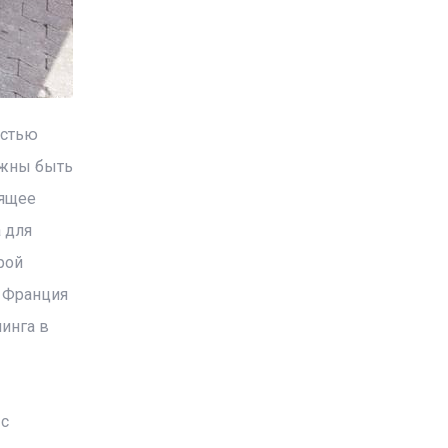
остью
лжны быть
оящее
 для
рой
к Франция
инга в
 с