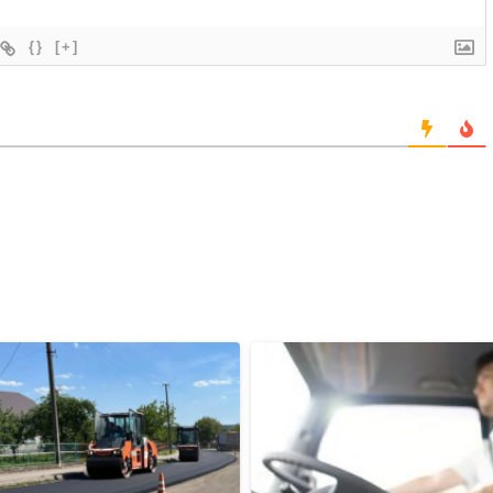
{}
[+]