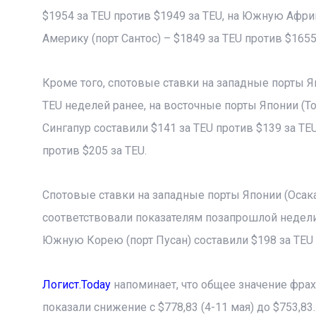
$1954 за TEU против $1949 за TEU, на Южную Африк
Америку (порт Сантос) – $1849 за TEU против $1655
Кроме того, спотовые ставки на западные порты Яп
TEU неделей ранее, на восточные порты Японии (Ток
Сингапур составили $141 за TEU против $139 за TE
против $205 за TEU.
Спотовые ставки на западные порты Японии (Осака,
соответствовали показателям позапрошлой недели –
Южную Корею (порт Пусан) составили $198 за TEU 
Логист.Today
напоминает, что общее значение фрах
показали снижение с $778,83 (4-11 мая) до $753,8