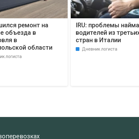
шился ремонт на
IRU: проблемы найм
е объезда в
водителей из третьи
овля в
стран в Италии
польской области
Дневник логиста
ик логиста
узоперевозках