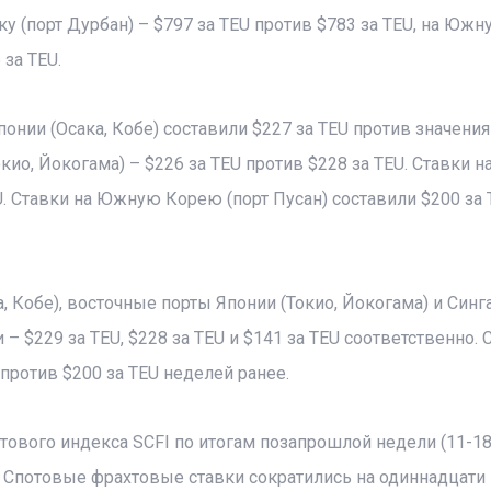
у (порт Дурбан) – $797 за TEU против $783 за TEU, на Южн
 за TEU.
онии (Осака, Кобе) составили $227 за TEU против значения
ио, Йокогама) – $226 за TEU против $228 за TEU. Ставки н
U. Ставки на Южную Корею (порт Пусан) составили $200 за 
 Кобе), восточные порты Японии (Токио, Йокогама) и Синг
 $229 за TEU, $228 за TEU и $141 за TEU соответственно. 
против $200 за TEU неделей ранее.
тового индекса SCFI по итогам позапрошлой недели (11-18
3. Спотовые фрахтовые ставки сократились на одиннадцати