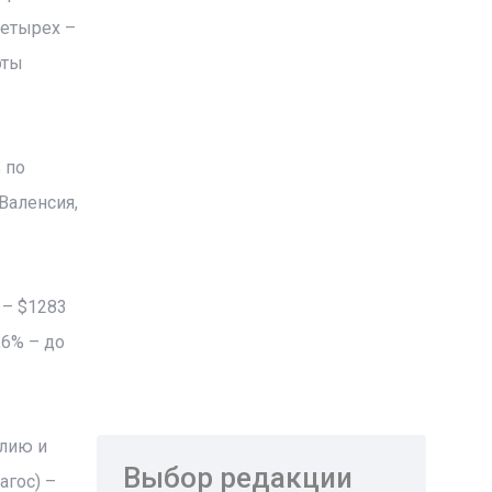
четырех –
рты
 по
Валенсия,
 – $1283
,6% – до
алию и
Выбор редакции
агос) –