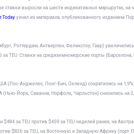
вые ставки выросли на шести индикативных маршрутах, на 
т.Today
узнал из материала, опубликованного изданием По
мбург, Роттердам, Антверпен, Феликстоу, Гавр) увеличились
 за TEU. Ставки на средиземноморские порты (Барселона, 
А (Лос-Анджелес, Лонг-Бич, Окленд) сократились на 1,9%
 (Нью-Йорк, Саванна, Норфолк, Чарльстон) снизились на 2
и $484 за TEU против $459 за TEU неделей ранее, на Австр
тив $826 за TEU, на Восточную и Западную Африку (порт Л