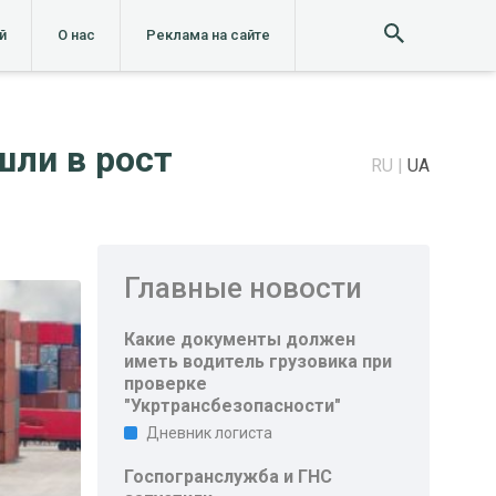
й
О нас
Реклама на сайте
шли в рост
RU
UA
Главные новости
Какие документы должен
иметь водитель грузовика при
проверке
"Укртрансбезопасности"
Дневник логиста
Госпогранслужба и ГНС