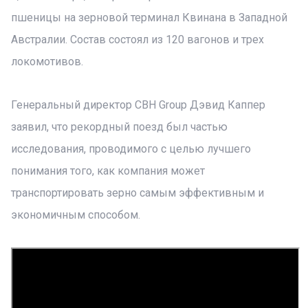
пшеницы на зерновой терминал Квинана в Западной
Австралии. Состав состоял из 120 вагонов и трех
локомотивов.
Генеральный директор CBH Group Дэвид Каппер
заявил, что рекордный поезд был частью
исследования, проводимого с целью лучшего
понимания того, как компания может
транспортировать зерно самым эффективным и
экономичным способом.