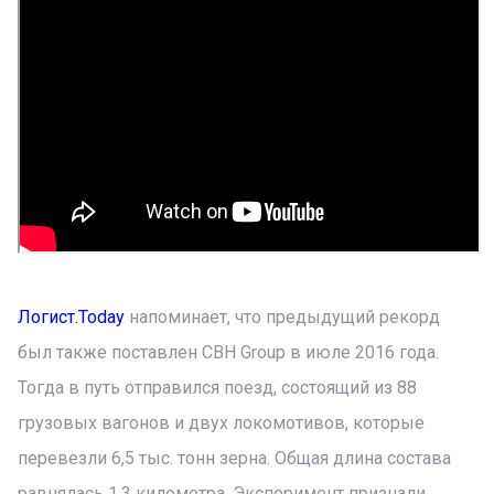
Логист.Today
напоминает, что предыдущий рекорд
был также поставлен CBH Group в июле 2016 года.
Тогда в путь отправился поезд, состоящий из 88
грузовых вагонов и двух локомотивов, которые
перевезли 6,5 тыс. тонн зерна. Общая длина состава
равнялась 1,3 километра. Эксперимент признали