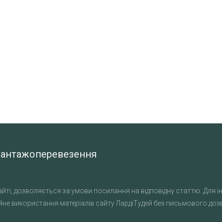
а вантажоперевезення
йті, дозволяється за умови посилання на відповідну статтю. Для ін
не використання матеріалів сайту ЛардіТудей без письмового дозво