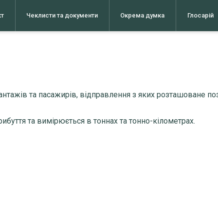
кт
Чеклисти та документи
Окрема думка
Глосарій
нтажів та пасажирів, відправлення з яких розташоване поз
ибуття та вимірюється в тоннах та тонно-кілометрах.