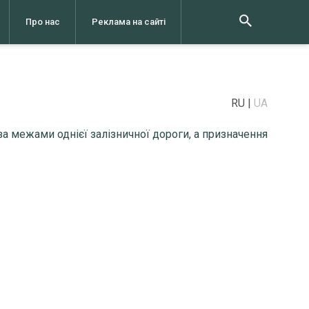
Про нас
Реклама на сайті
RU
UA
а межами однієї залізничної дороги, а призначення