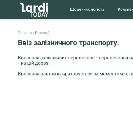
Щоденник логіста
Конспе
Головна
Глосарій
Ввіз залізничного транспорту.
Ввезення залізничних перевезень - перевезення ва
- на цій дорозі.
Ввезення вантажів враховується за моментом їх пр