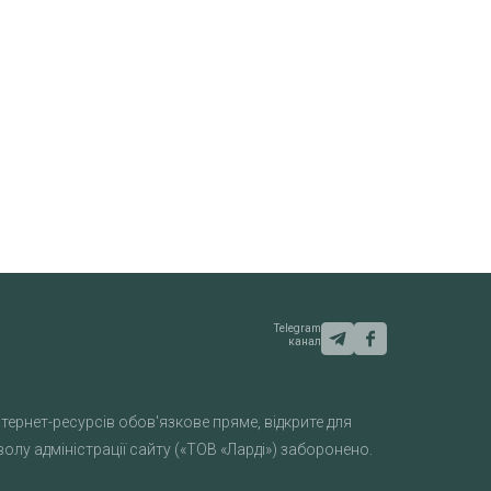
Telegram
канал
тернет-ресурсів обов'язкове пряме, відкрите для
лу адміністрації сайту («ТОВ «Ларді») заборонено.