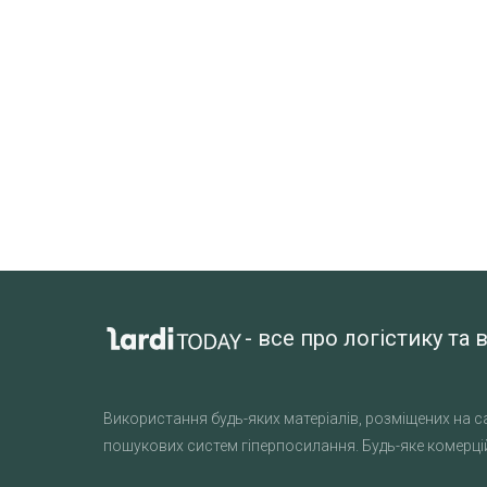
- все про логістику т
Використання будь-яких матеріалів, розміщених на са
пошукових систем гіперпосилання. Будь-яке комерцій