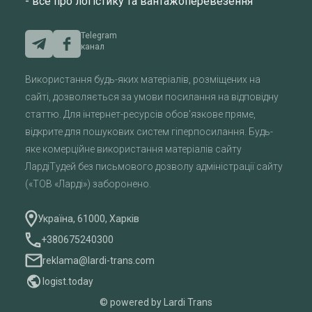
- все про логістику та вантажоперевезення
Telegram
канал
Використання будь-яких матеріалів, розміщених на
сайті, дозволяється за умови посилання на відповідну
статтю. Для інтернет-ресурсів обов'язкове пряме,
відкрите для пошукових систем гіперпосилання. Будь-
яке комерційне використання матеріалів сайту
ЛардіТудей без письмового дозволу адміністрації сайту
(«ТОВ «Ларді») заборонено.
Україна, 61000, Харків
+380675240300
reklama@lardi-trans.com
logist.today
© powered by Lardi Trans