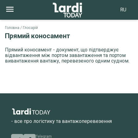
RU
Головна
Глосарій
Прямий коносамент
Прямий коносамент - документ, що підтверджує
відвантаження між портом завантаження та портом
вивантаження вантажу, перевезеного одним судном.
- все про логістику та вантажоперевезення
Telegram