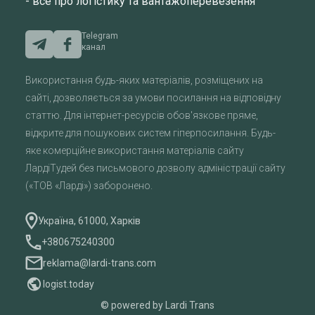
- все про логістику та вантажоперевезення
Telegram
канал
Використання будь-яких матеріалів, розміщених на
сайті, дозволяється за умови посилання на відповідну
статтю. Для інтернет-ресурсів обов'язкове пряме,
відкрите для пошукових систем гіперпосилання. Будь-
яке комерційне використання матеріалів сайту
ЛардіТудей без письмового дозволу адміністрації сайту
(«ТОВ «Ларді») заборонено.
Україна, 61000, Харків
+380675240300
reklama@lardi-trans.com
logist.today
© powered by Lardi Trans