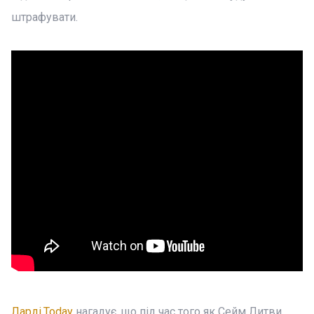
штрафувати.
Ларді.Today
нагадує, що під час того як Сейм Литви