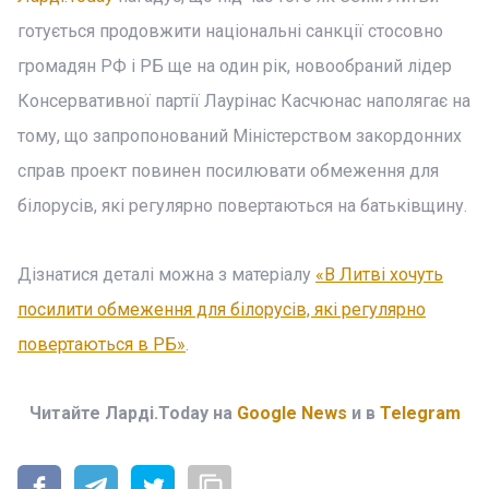
готується продовжити національні санкції стосовно
громадян РФ і РБ ще на один рік, новообраний лідер
Консервативної партії Лаурінас Касчюнас наполягає на
тому, що запропонований Міністерством закордонних
справ проект повинен посилювати обмеження для
білорусів, які регулярно повертаються на батьківщину.
Дізнатися деталі можна з матеріалу
«В Литві хочуть
посилити обмеження для білорусів, які регулярно
повертаються в РБ»
.
Читайте Ларді.Today на
Google News
и в
Telegram