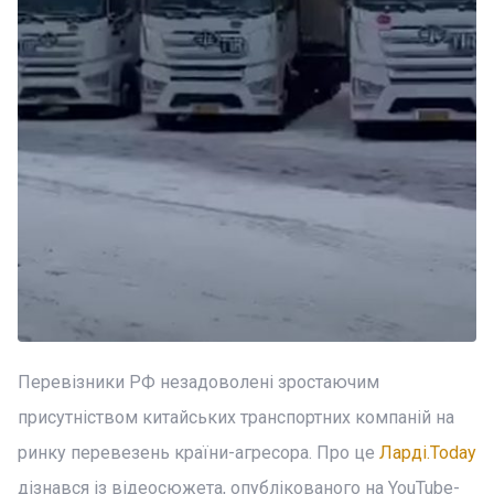
Перевізники РФ незадоволені зростаючим
присутніством китайських транспортних компаній на
ринку перевезень країни-агресора. Про це
Ларді.Today
дізнався із відеосюжета, опублікованого на YouTube-