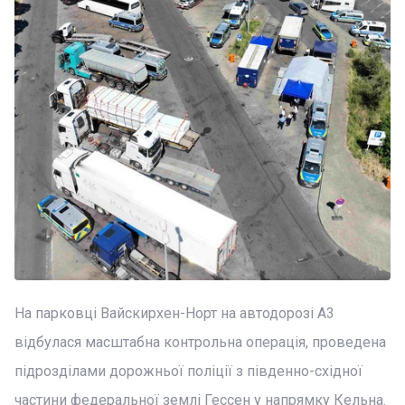
На парковці Вайскирхен-Норт на автодорозі A3
відбулася масштабна контрольна операція, проведена
підрозділами дорожньої поліції з південно-східної
частини федеральної землі Гессен у напрямку Кельна.