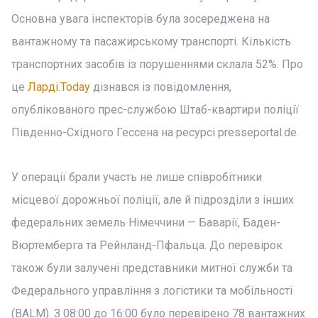
Основна увага інспекторів була зосереджена на
вантажному та пасажирському транспорті. Кількість
транспортних засобів із порушеннями склала 52%. Про
це
Ларді.Today
дізнався із повідомлення,
опублікованого прес-службою Штаб-квартири поліції
Південно-Східного Гессена на ресурсі presseportal.de.
У операції брали участь не лише співробітники
місцевої дорожньої поліції, але й підрозділи з інших
федеральних земель Німеччини — Баварії, Баден-
Вюртемберга та Рейнланд-Пфальца. До перевірок
також були залучені представники митної служби та
Федерального управління з логістики та мобільності
(BALM). З 08:00 до 16:00 було перевірено 78 вантажних