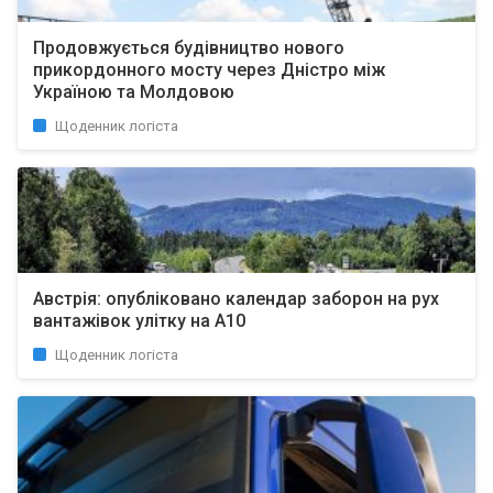
Продовжується будівництво нового
прикордонного мосту через Дністро між
Україною та Молдовою
Щоденник логіста
Австрія: опубліковано календар заборон на рух
вантажівок улітку на A10
Щоденник логіста