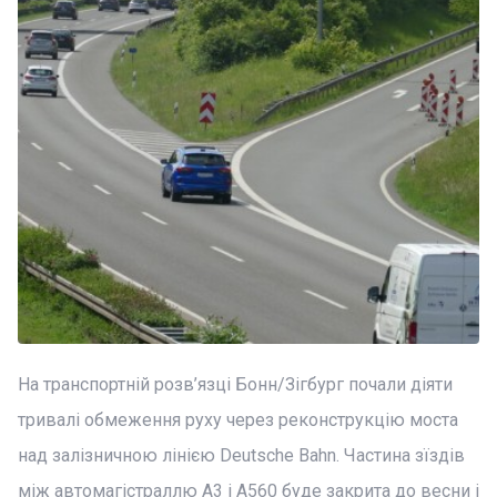
На транспортній розв’язці Бонн/Зігбург почали діяти
тривалі обмеження руху через реконструкцію моста
над залізничною лінією Deutsche Bahn. Частина зїздів
між автомагістраллю A3 і A560 буде закрита до весни і