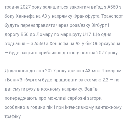
травня 2027 року залишиться закритим виїзд з A560 з
боку Хеннефа на A3 у напрямку Франкфурта. Транспорт
будуть перенаправляти через розв’язку Зігбург і
дорогу B56 до Ломару по маршруту U17. Ще одне
з’єднання — з A560 з Хеннефа на A3 у бік Оберхаузена
— буде закрито приблизно до кінця квітня 2027 року.
Додатково до літа 2027 року ділянка A3 між Ломаром
і Бонн/Зігбургом буде працювати за схемою 2:2 — по
дві смуги руху в кожному напрямку. Водіїв
попереджають про можливі серйозні затори,
особливо в години пік і при інтенсивному вантажному
трафіку.