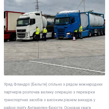
Уряд Фландрії (Бельгія) спільно з рядом міжнародних
партнерів розпочав велику операцію з перевірки
транспортних засобів з високим рівнем викидів у
районі порту Антверпен-Брюгге. Основна увага