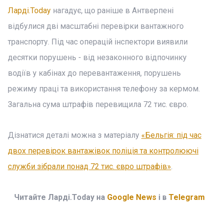
Ларді.Today
нагадує, що раніше в Антверпені
відбулися дві масштабні перевірки вантажного
транспорту. Під час операцій інспектори виявили
десятки порушень - від незаконного відпочинку
водіїв у кабінах до перевантаження, порушень
режиму праці та використання телефону за кермом.
Загальна сума штрафів перевищила 72 тис. євро.
Дізнатися деталі можна з матеріалу
«Бельгія: під час
двох перевірок вантажівок поліція та контролюючі
служби зібрали понад 72 тис. євро штрафів»
.
Читайте Ларді.Today на
Google News
і в
Telegram