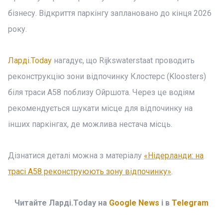
бізнесу. Відкриття паркінгу заплановано до кінця 2026
року.
Ларді.Today
нагадує, що Rijkswaterstaat проводить
реконструкцію зони відпочинку Клостерс (Kloosters)
біля траси A58 поблизу Ойршота. Через це водіям
рекомендується шукати місце для відпочинку на
інших паркінгах, де можлива нестача місць.
Дізнатися деталі можна з матеріалу
«Нідерланди: на
трасі A58 реконструюють зону відпочинку»
.
Читайте Ларді.Today на
Google News
і в
Telegram