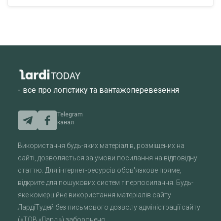
- все про логістику та вантажоперевезення
Telegram
канал
Використання будь-яких матеріалів, розміщених на
сайті, дозволяється за умови посилання на відповідну
статтю. Для інтернет-ресурсів обов'язкове пряме,
відкрите для пошукових систем гіперпосилання. Будь-
яке комерційне використання матеріалів сайту
ЛардіТудей без письмового дозволу адміністрації сайту
(«ТОВ «Ларді») заборонено.