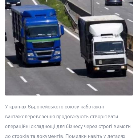
У країнах Європейського союзу каботажні
вантажоперевезення продовжують створювати
операційні складнощі для бізнесу через строгі вимоги
до строків та документів. Помилки навіть у деталях