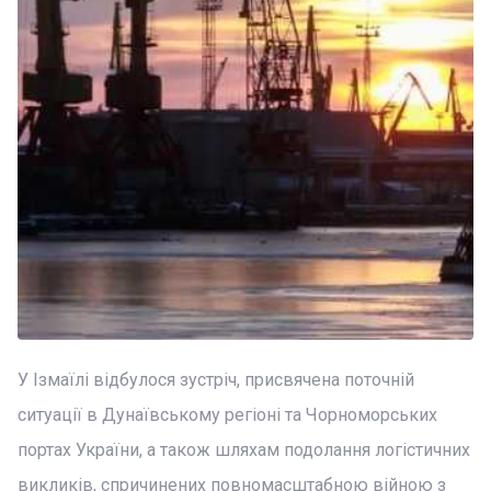
У Ізмаїлі відбулося зустріч, присвячена поточній
ситуації в Дунаївському регіоні та Чорноморських
портах України, а також шляхам подолання логістичних
викликів, спричинених повномасштабною війною з