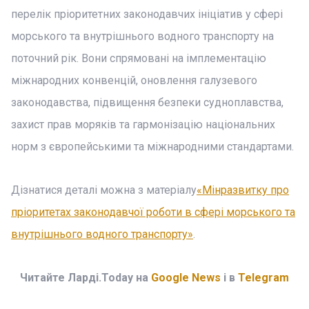
перелік пріоритетних законодавчих ініціатив у сфері
морського та внутрішнього водного транспорту на
поточний рік. Вони спрямовані на імплементацію
міжнародних конвенцій, оновлення галузевого
законодавства, підвищення безпеки судноплавства,
захист прав моряків та гармонізацію національних
норм з європейськими та міжнародними стандартами.
Дізнатися деталі можна з матеріалу
«Мінразвитку про
пріоритетах законодавчої роботи в сфері морського та
внутрішнього водного транспорту»
.
Читайте Ларді.Today на
Google News
і в
Telegram