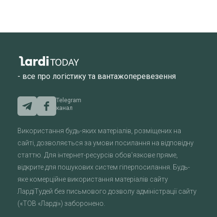
- все про логістику та вантажоперевезення
Telegram
канал
Використання будь-яких матеріалів, розміщених на
сайті, дозволяється за умови посилання на відповідну
статтю. Для інтернет-ресурсів обов'язкове пряме,
відкрите для пошукових систем гіперпосилання. Будь-
яке комерційне використання матеріалів сайту
ЛардіТудей без письмового дозволу адміністрації сайту
(«ТОВ «Ларді») заборонено.