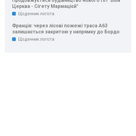
Продовжується будівництво нового ПП "Біла
Церква - Сігету Мармацієй"
Щоденник логіста
Франція: через лісові пожежі траса A63
залишається закритою у напрямку до Бордо
Щоденник логіста