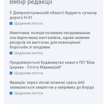
Вибір редакції
У Дніпропетровській області будують сучасну
дорогу Н-31
Щоденник логіста
Німеччина: поліція посилила патрулювання
зон відпочинку вантажівок, однак наявних
ресурсів не вистачає для повноцінної
боротьби зі злодіями
Щоденник логіста
Продовжується будівництво нового ПП "Біла
Церква - Сігету Мармацієй"
Щоденник логіста
Франція: через лісові пожежі траса A63
залишається закритою у напрямку до Бордо
Щоденник логіста