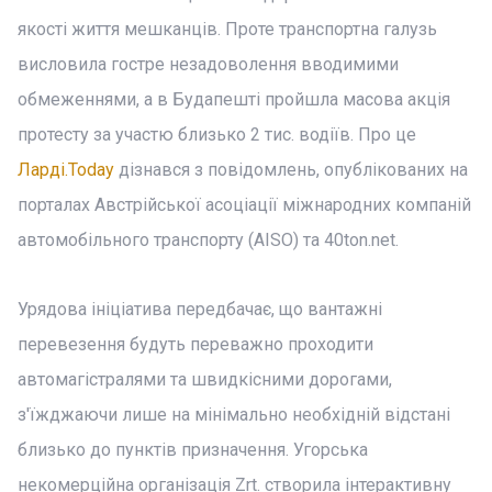
якості життя мешканців. Проте транспортна галузь
висловила гостре незадоволення вводимими
обмеженнями, а в Будапешті пройшла масова акція
протесту за участю близько 2 тис. водіїв. Про це
Ларді.Today
дізнався з повідомлень, опублікованих на
порталах Австрійської асоціації міжнародних компаній
автомобільного транспорту (AISО) та 40ton.net.
Урядова ініціатива передбачає, що вантажні
перевезення будуть переважно проходити
автомагістралями та швидкісними дорогами,
з'їжджаючи лише на мінімально необхідній відстані
близько до пунктів призначення. Угорська
некомерційна організація Zrt. створила інтерактивну