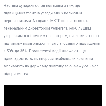
Частина суперечностей пов'язана з тим, що
підвищення тарифів узгоджено з великими
перевізниками. Асоціація MKTF, що очолюється
генеральним директором Waberer's, найбільшим
угорським логістичним оператором, висловила свою
підтримку після зниження запланованого підвищення
з 50% до 35%. Протестуючі водії вважають це
прикладом того, як інтереси найбільших компаній
впливають на державну політику та обмежують малі
підприємства.