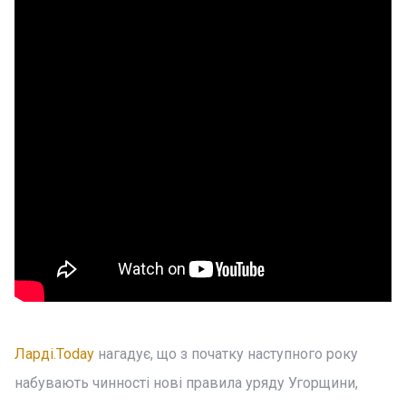
Ларді.Today
нагадує, що з початку наступного року
набувають чинності нові правила уряду Угорщини,