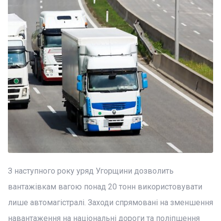
З наступного року уряд Угорщини дозволить
вантажівкам вагою понад 20 тонн використовувати
лише автомагістралі. Заходи спрямовані на зменшення
навантаження на національні дороги та поліпшення