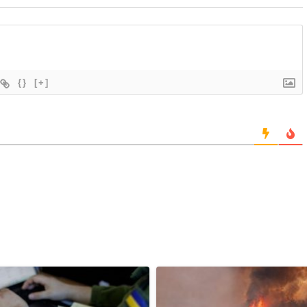
{}
[+]