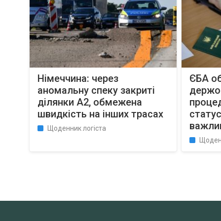
Німеччина: через
ЄБА о
аномальну спеку закриті
держо
ділянки A2, обмежена
проце
швидкість на інших трасах
статус
важли
Щоденник логіста
Щоден