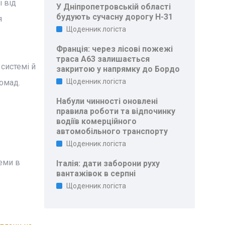
 від
У Дніпропетровській області
будують сучасну дорогу Н-31
я
Щоденник логіста
Франція: через лісові пожежі
траса A63 залишається
системі й
закритою у напрямку до Бордо
Щоденник логіста
омад.
Набули чинності оновлені
правила роботи та відпочинку
водіїв комерційного
автомобільного транспорту
Щоденник логіста
еми в
Італія: дати заборони руху
вантажівок в серпні
Щоденник логіста