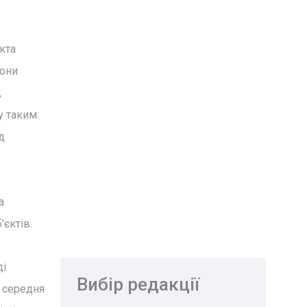
кта
Вони
,
у таким
д
а
єктів.
ді
Вибір редакції
и середня