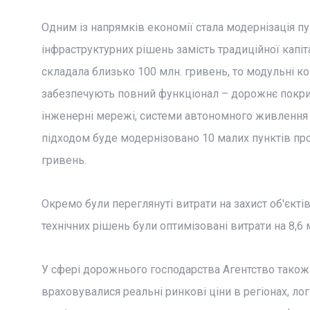
Одним із напрямків економії стала модернізація п
інфраструктурних рішень замість традиційної капіт
складала близько 100 млн. гривень, то модульні ко
забезпечують повний функціонал – дорожнє покритт
інженерні мережі, системи автономного живлення т
підходом буде модернізовано 10 малих пунктів пр
гривень.
Окремо були переглянуті витрати на захист об'єктів 
технічних рішень були оптимізовані витрати на 8,6
У сфері дорожнього господарства Агентство також
враховувалися реальні ринкові ціни в регіонах, лог