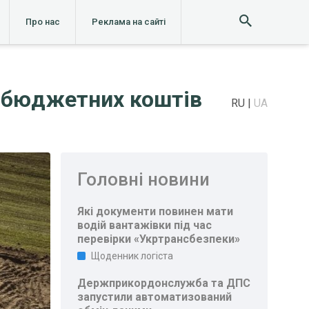
Про нас
Реклама на сайті
н бюджетних коштів
RU
UA
Головні новини
Які документи повинен мати
водій вантажівки під час
перевірки «Укртрансбезпеки»
Щоденник логіста
Держприкордонслужба та ДПС
запустили автоматизований