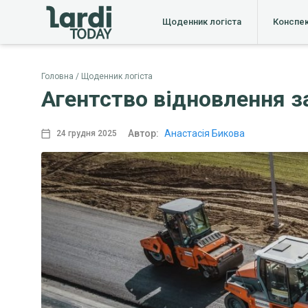
Щоденник логіста
Конспе
Головна
Щоденник логіста
Агентство відновлення 
Автор:
Анастасія Бикова
24 грудня 2025