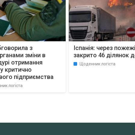
бговорила з
Іспанія: через пожеж
рганами зміни в
закрито 46 ділянок д
дурі отримання
Щоденник логіста
у критично
вого підприємства
ник логіста