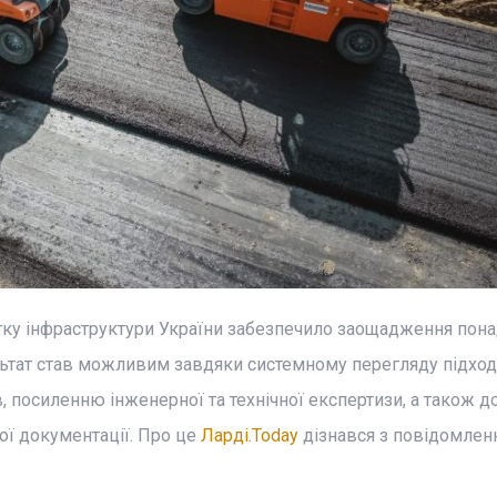
итку інфраструктури України забезпечило заощадження пона
ьтат став можливим завдяки системному перегляду підход
в, посиленню інженерної та технічної експертизи, а також д
ої документації. Про це
Ларді.Today
дізнався з повідомлен