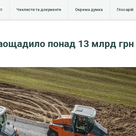
кт
Чеклисти та документи
Окрема думка
Глосарій
заощадило понад 13 млрд гр