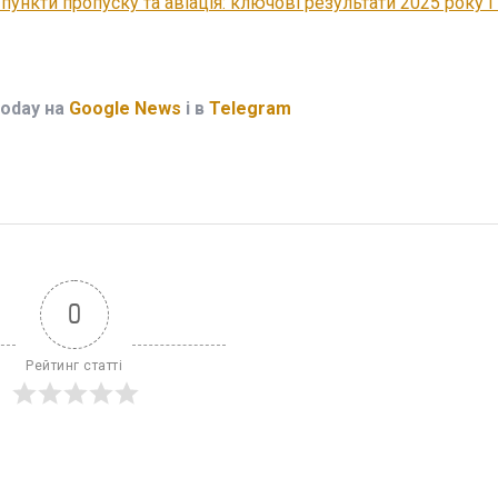
пункти пропуску та авіація: ключові результати 2025 року і
Today на
Google News
і в
Telegram
0
Рейтинг статті