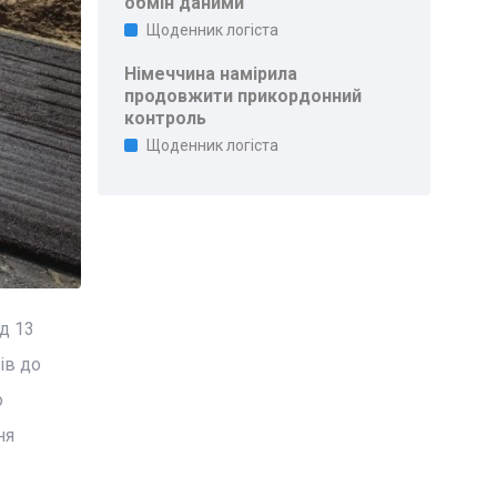
обмін даними
Щоденник логіста
Німеччина намірила
продовжити прикордонний
контроль
Щоденник логіста
д 13
ів до
о
ня