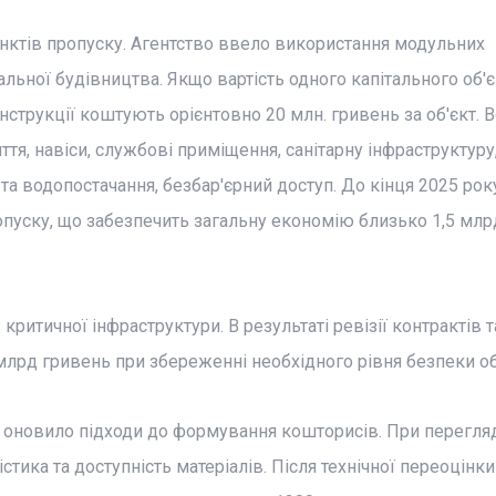
унктів пропуску. Агентство ввело використання модульних
альної будівництва. Якщо вартість одного капітального об'є
нструкції коштують орієнтовно 20 млн. гривень за об'єкт. 
я, навіси, службові приміщення, санітарну інфраструктуру
а водопостачання, безбар'єрний доступ. До кінця 2025 рок
опуску, що забезпечить загальну економію близько 1,5 млр
критичної інфраструктури. В результаті ревізії контрактів т
 млрд гривень при збереженні необхідного рівня безпеки об'
 оновило підходи до формування кошторисів. При перегля
істика та доступність матеріалів. Після технічної переоцінк