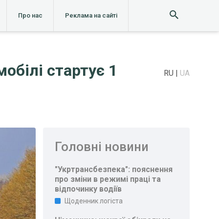
Про нас
Реклама на сайті
обілі стартує 1
RU
UA
Головні новини
"Укртрансбезпека": пояснення
про зміни в режимі праці та
відпочинку водіїв
Щоденник логіста