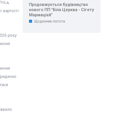
riLa,
Продовжується будівництво
нового ПП "Біла Церква - Сігету
ї вартості
Мармацієй"
Щоденник логіста
026 року
нення
нення
юридично
тися
тавило