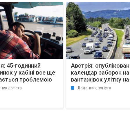
я: 45-годинний
Австрія: опублікован
инок у кабіні все ще
календар заборон на
ається проблемою
вантажівок улітку на
ник логіста
Щоденник логіста