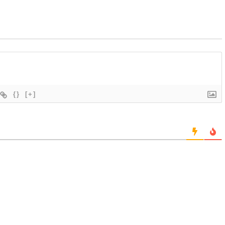
{}
[+]