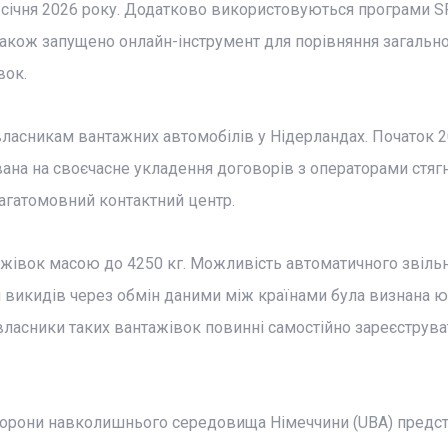
 січня 2026 року. Додатково використовуються програми SP
Також запущено онлайн-інструмент для порівняння загально
вок.
ласникам вантажних автомобілів у Нідерландах. Початок 2
вана на своєчасне укладення договорів з операторами стяг
агатомовний контактний центр.
івок масою до 4250 кг. Можливість автоматичного звіль
м викидів через обмін даними між країнами була визнана 
 власники таких вантажівок повинні самостійно зареєструва
охорони навколишнього середовища Німеччини (UBA) предс