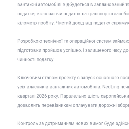
вантажні автомобілі відбудеться в запланований те
податки, включаючи податок на транспортні засоби т
кілометр пробігу. Чистий дохід від податку спряму
Розробкою технічної та операційної систем займаютьс
підготовки пройшов успішно, і залишеного часу до
чинності податку.
Ключовим етапом проекту є запуск основного поста
усіх власників вантажних автомобілів. NedLinq по
кварталі 2026 року. Паралельно шість європейськи
дозволить перевізникам оплачувати дорожні збори
Контроль за дотриманням нових вимог буде здійсню