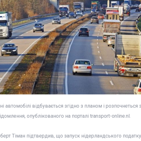
 автомобілі відбувається згідно з планом і розпочнеться 
домлення, опублікованого на порталі transport-online.nl.
оберт Тіман підтвердив, що запуск нідерландського податку