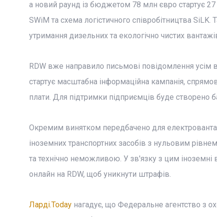
а новий раунд із бюджетом 78 млн євро стартує 27
SWiM та схема логістичного співробітництва SiLK. 
утримання дизельних та екологічно чистих вантажі
RDW вже направило письмові повідомлення усім в
стартує масштабна інформаційна кампанія, спрямо
плати. Для підтримки підприємців буде створено б
Окремим винятком передбачено для електровантаж
іноземних транспортних засобів з нульовим рівне
та технічно неможливою. У зв'язку з цим іноземні
онлайн на RDW, щоб уникнути штрафів.
Ларді.Today
нагадує, що Федеральне агентство з 