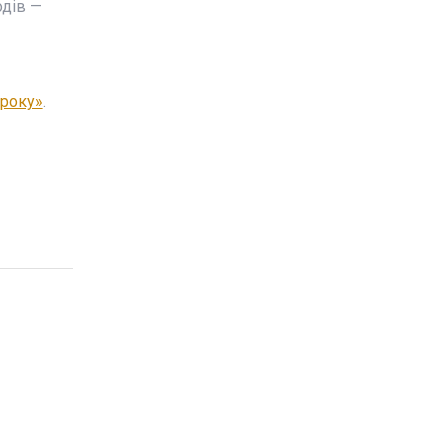
одів —
 року»
.