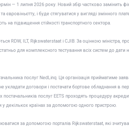
рмін — 1 липня 2026 року. Новий збір частково замінить фі
а євровіньєтту, і буде стягуватися у вигляді змінного плат
ють на підвищення стійкості транспортного сектора.
я RDW, ILT, Rijkswaterstaat і CJIB. За оцінкою міністра, пр
статньо для комплексного тестування всіх систем до дати н
чальника послуг NedLinq. Ця організація прийматиме заяв
чне укладати договори і постачати бортове обладнання в п
х постачальників послуг EETS проходять процедуру акредит
 у декількох країнах за допомогою одного пристрою.
ватися за допомогою порталів Rijkswaterstaat, які зчитув