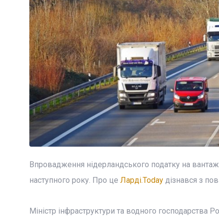
Впровадження нідерландського податку на вантажні
наступного року. Про це
Ларді.Today
дізнався з пові
Міністр інфраструктури та водного господарства Р