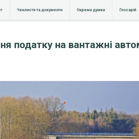
кт
Чеклисти та документи
Окрема думка
Глосарій
я податку на вантажні автом