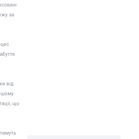
ксовані
ежу за
оцес
абуття
ки від
ершому
ації, що
атимуть