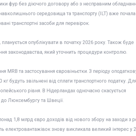
сники фур без діючого договору або з несправним обладнан
 навколишнього середовища та транспорту (ILT) вже почала
вані транспортні засоби для перевірок.
планується опублікувати в початку 2026 року. Також буде
ня законодавства, який уточнить процедури контролю.
ння МRB та застосування євровіньєтки. З періоду оподатко
0 кг будуть звільнені від сплати транспортного податку. Д
опейського рівня. В Нідерландах одночасно скасується
 до Люксембургу та Швеції.
онад 1,8 млрд євро доходів від нового збору на заходи з 
ль електровантажівок знову викликала великий інтерес у 2