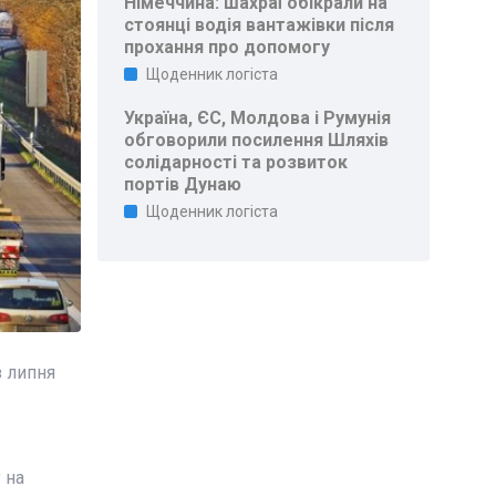
Німеччина: шахраї обікрали на
стоянці водія вантажівки після
прохання про допомогу
Щоденник логіста
Україна, ЄС, Молдова і Румунія
обговорили посилення Шляхів
солідарності та розвиток
портів Дунаю
Щоденник логіста
з липня
 на