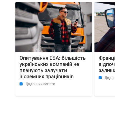
Опитування EБA: більшість
Франці
українських компаній не
відпоч
планують залучати
залиш
іноземних працівників
Щоден
Щоденник логіста