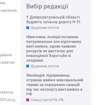
ням
Вибір редакції
 навчання
У Дніпропетровській області
будують сучасну дорогу Н-31
Щоденник логіста
Німеччина: поліція посилила
патрулювання зон відпочинку
вантажівок, однак наявних
ресурсів не вистачає для
вування
повноцінної боротьби зі
злодіями
ля важчих
Щоденник логіста
Фінляндія: підприємець
отримав майже максимальний
термін за порушення санкцій
під час експорту вантажівок в
розвитку
РФ
025 році,
Санкції проти РФ і РБ