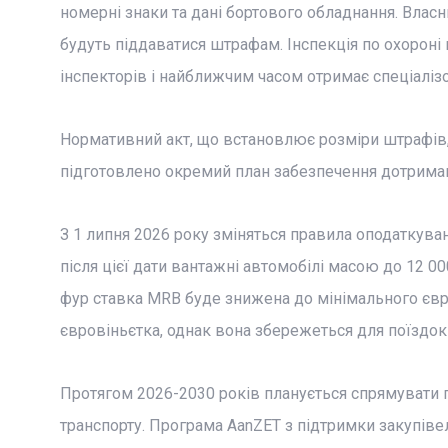
номерні знаки та дані бортового обладнання. Вла
будуть піддаватися штрафам. Інспекція по охороні
інспекторів і найближчим часом отримає спеціалізо
Нормативний акт, що встановлює розміри штрафів, 
підготовлено окремий план забезпечення дотриман
З 1 липня 2026 року зміняться правила оподаткува
після цієї дати вантажні автомобілі масою до 12 00
фур ставка MRB буде знижена до мінімального євр
євровіньєтка, однак вона збережеться для поїздок
Протягом 2026-2030 років планується спрямувати п
транспорту. Програма AanZET з підтримки закупіве