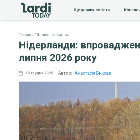
Щоденник логіста
Конспе
Головна
Щоденник логіста
Нідерланди: впровадженн
липня 2026 року
Автор:
Анастасія Бикова
15 грудня 2025