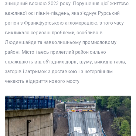
знищений весною 2023 року. Порушення цієї життєво
важливої осі північ-південь, яка з'єднує Рурський
регіон з Франкфуртською агломерацією, з того часу
викликало серйозні проблеми, особливо в
Люденшайде та навколишньому промисловому
районі. Місто і весь прилеглий район сильно
страждають від об'їздних доріг, шуму, викидів газів,
заторів і затримок з доставкою і з нетерпінням
чекають відкриття нового мосту.