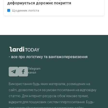
деформується дорожнє покриття
Щоденник логіста
- все про логістику та вантажоперевезення
Telegram
канал
Використання будь-яких матеріалів, розміщених на
сайті, дозволяється за умови посилання на відповідну
статтю. Для інтернет-ресурсів обов'язкове пряме,
відкрите для пошукових систем гіперпосилання. Будь-