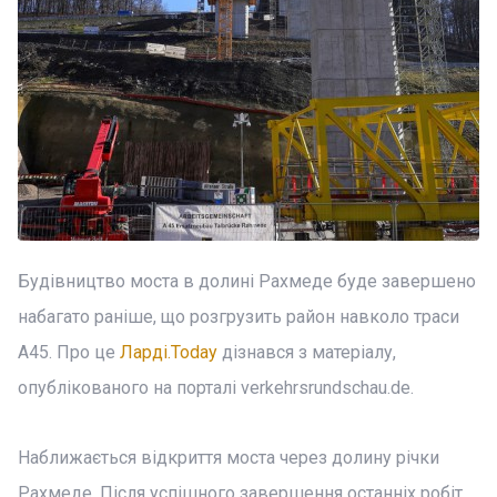
Будівництво моста в долині Рахмеде буде завершено
набагато раніше, що розгрузить район навколо траси
A45. Про це
Ларді.Today
дізнався з матеріалу,
опублікованого на порталі verkehrsrundschau.de.
Наближається відкриття моста через долину річки
Рахмеде. Після успішного завершення останніх робіт