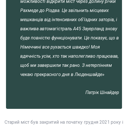
можливості відкрити міст через долину річки
Рахмеде до Різдва. Це звільнить місцевих
мешканців від інтенсивних об'їздних заторів, і
важлива автомагістраль A45 Зауерланд знову
буде повністю функціонувати. Це показує, що в
Німеччині все рухається швидко! Моя
вдячність усім, хто так наполегливо працював,
щоб ми завершили так рано. З нетерпінням
чекаю прекрасного дня в Люденшайде»
Патрік Шнайдер
Старий міст був закритий на початку грудня 2021 року і