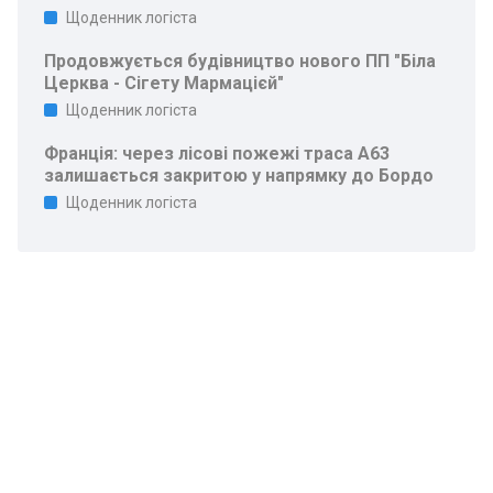
Щоденник логіста
Продовжується будівництво нового ПП "Біла
Церква - Сігету Мармацієй"
Щоденник логіста
Франція: через лісові пожежі траса A63
залишається закритою у напрямку до Бордо
Щоденник логіста