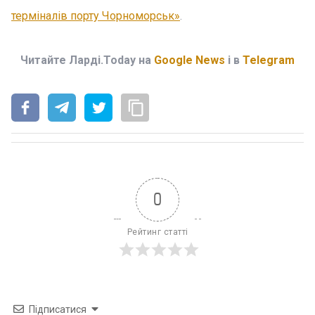
терміналів порту Чорноморськ»
.
Читайте Ларді.Today на
Google News
і в
Telegram
0
Рейтинг статті
Підписатися