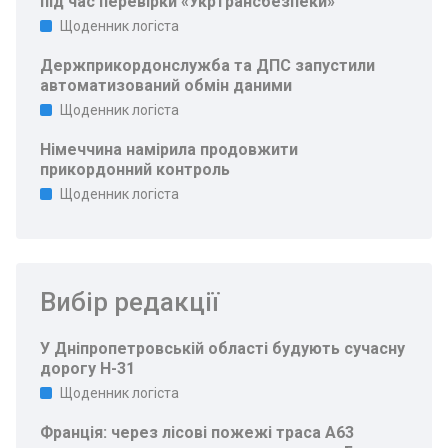
під час перевірки «Укртрансбезпеки»
Щоденник логіста
Держприкордонслужба та ДПС запустили
автоматизований обмін даними
Щоденник логіста
Німеччина намірила продовжити
прикордонний контроль
Щоденник логіста
Вибір редакції
У Дніпропетровській області будують сучасну
дорогу Н-31
Щоденник логіста
Франція: через лісові пожежі траса A63