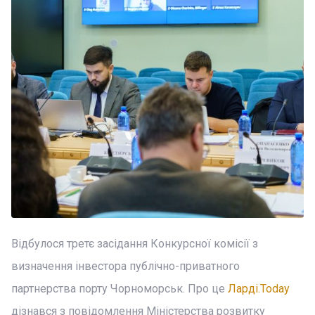
Відбулося третє засідання Конкурсної комісії з
визначення інвестора публічно-приватного
партнерства порту Чорноморськ. Про це
Ларді.Today
дізнався з повідомлення Міністерства розвитку