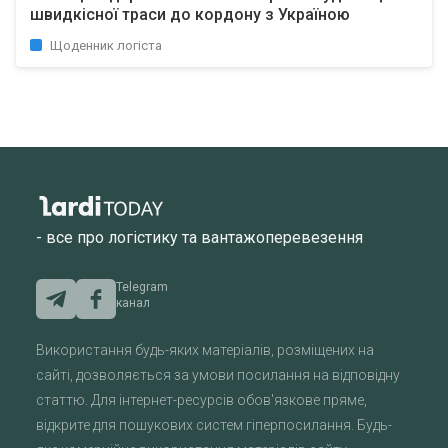
швидкісної траси до кордону з Україною
Щоденник логіста
- все про логістику та вантажоперевезення
Telegram
канал
Використання будь-яких матеріалів, розміщених на
сайті, дозволяється за умови посилання на відповідну
статтю. Для інтернет-ресурсів обов'язкове пряме,
відкрите для пошукових систем гіперпосилання. Будь-