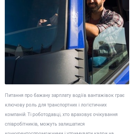
Питання про бажану зарплату водіїв вантажівок грає
ключову роль для транспортних і логістичних
компаній. Ті роботодавці, хто враховує очікування
співробітників, можуть залишатися
конкурентоспроможними і утримувати кадри на