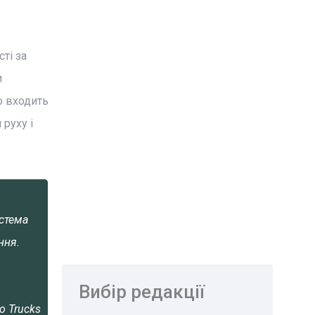
ті за
и
о входить
 руху і
истема
ння.
Вибір редакції
o Trucks