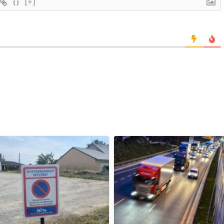
{}
[+]