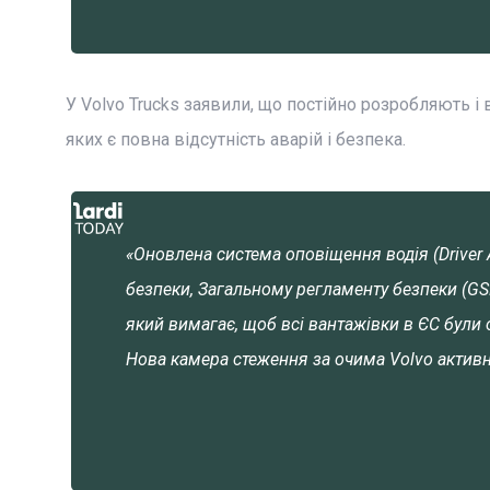
У Volvo Trucks заявили, що постійно розробляють
яких є повна відсутність аварій і безпека.
«Оновлена система оповіщення водія (Driver 
безпеки, Загальному регламенту безпеки (GSR
який вимагає, щоб всі вантажівки в ЄС були
Нова камера стеження за очима Volvo активн