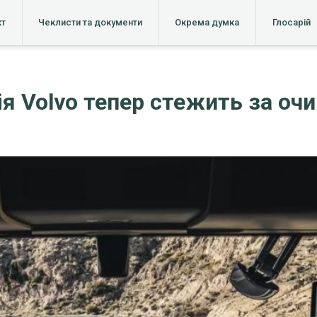
кт
Чеклисти та документи
Окрема думка
Глосарій
я Volvo тепер стежить за оч