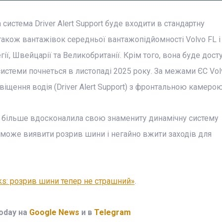
стема Driver Alert Support буде входити в стандартну
акож вантажівок середньої вантажопідйомності Volvo FL і 
ії, Швейцарії та Великобританії. Крім того, вона буде дост
системи почнеться в листопаді 2025 року. За межами ЄС Vo
щення водія (Driver Alert Support) з фронтальною камерою
е більше вдосконалила свою знамениту динамічну систему
 може виявити розрив шини і негайно вжити заходів для
cks: розрив шини тепер не страшний»
.
oday на
Google News
и в
Telegram