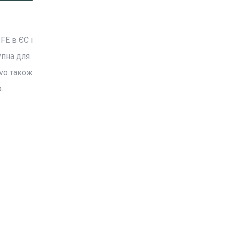
FE в ЄС і
упна для
lvo також
.