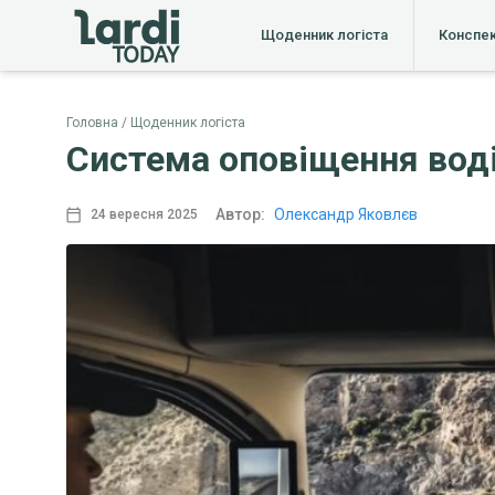
Щоденник логіста
Конспе
Головна
Щоденник логіста
Система оповіщення воді
Автор:
Олександр Яковлєв
24 вересня 2025