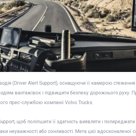
дія (Driver Alert Support), оснащуючи її камерою стеження
водіям вантажівок і підвищити безпеку дорожнього руху. П
ого прес-службою компанії Volvo Trucks.
Support, щоб поліпшити її здатність виявляти і попереджати
наки неуважності або сонливості. Мета цієї вдосконаленої 