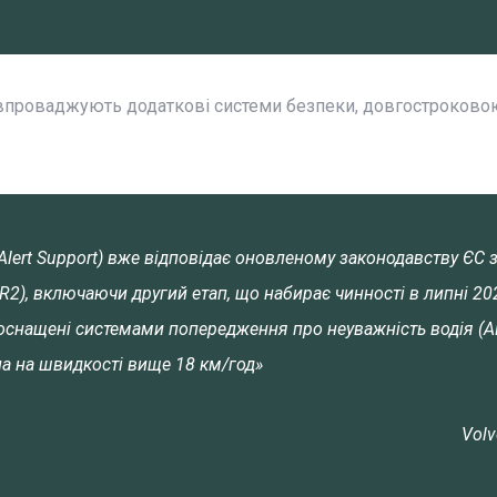
 і впроваджують додаткові системи безпеки, довгостроков
Alert Support) вже відповідає оновленому законодавству ЄС 
2), включаючи другий етап, що набирає чинності в липні 202
 оснащені системами попередження про неуважність водія (
а на швидкості вище 18 км/год»
Volv