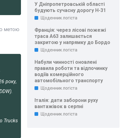
У Дніпропетровській області
будують сучасну дорогу Н-31
Щоденник логіста
ою метою
Франція: через лісові пожежі
траса A63 залишається
закритою у напрямку до Бордо
Щоденник логіста
Набули чинності оновлені
правила роботи та відпочинку
з
водіїв комерційного
автомобільного транспорту
6 року,
Щоденник логіста
ADDW).
Італія: дати заборони руху
вантажівок в серпні
Щоденник логіста
o Trucks