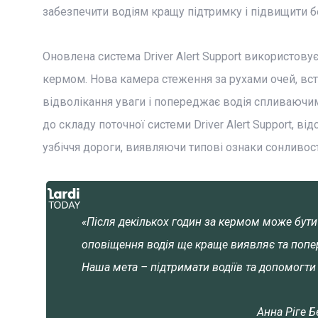
забезпечити водіям кращу підтримку і підвищити 
Оновлена система Driver Alert Support використову
кермом. Нова камера стеження за рухами очей, вс
відволікання уваги і попереджає водія спливаючи
до складу поточної системи Driver Alert Support, в
узбіччя дороги, виявляючи типові ознаки сонливост
«Після декількох годин за кермом може бути
оповіщення водія ще краще виявляє та попер
Наша мета – підтримати водіїв та допомогти з
Анна Ріге Б