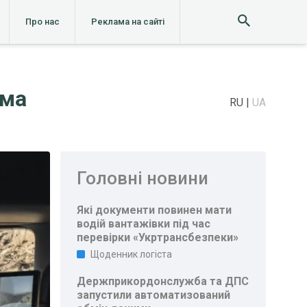
Про нас
Реклама на сайті
има
RU
UA
Головні новини
Які документи повинен мати
водій вантажівки під час
перевірки «Укртрансбезпеки»
Щоденник логіста
Держприкордонслужба та ДПС
запустили автоматизований