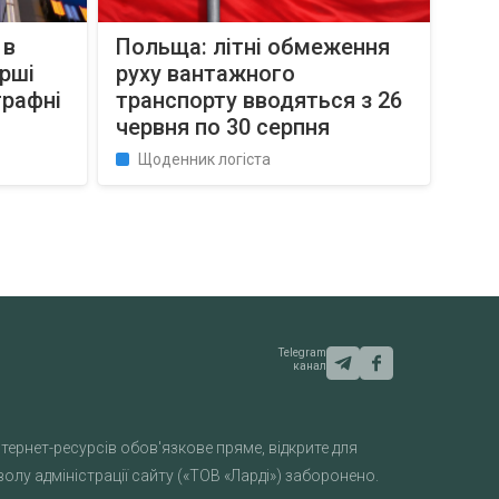
 в
Польща: літні обмеження
рші
руху вантажного
трафні
транспорту вводяться з 26
червня по 30 серпня
Щоденник логіста
Telegram
канал
тернет-ресурсів обов'язкове пряме, відкрите для
лу адміністрації сайту («ТОВ «Ларді») заборонено.