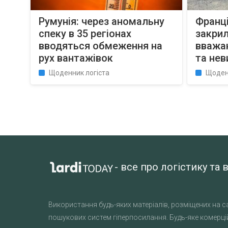
Румунія: через аномальну
Франці
спеку в 35 регіонах
закрил
вводяться обмеження на
вважаю
рух вантажівок
та нев
Щоденник логіста
Щоден
- все про логістику т
Використання будь-яких матеріалів, розміщених на са
пошукових систем гіперпосилання. Будь-яке комерцій