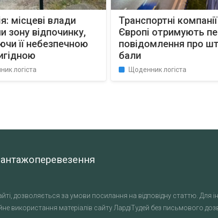
я: місцеві влади
Транспортні компанії
и зону відпочинку,
Європі отримують пе
чи її небезпечною
повідомлення про ш
игідною
бали
ник логіста
Щоденник логіста
а вантажоперевезення
йті, дозволяється за умови посилання на відповідну статтю. Для ін
не використання матеріалів сайту ЛардіТудей без письмового дозво