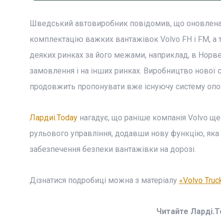
Шведський автовиробник повідомив, що оновлена си
комплектацію важких вантажівок Volvo FH і FM, а т
деяких ринках за його межами, наприклад, в Норвег
замовлення і на інших ринках. Виробництво нової 
продовжить пропонувати вже існуючу систему опові
Лардиі.Today
нагадує, що раніше компанія Volvo щ
рульового управління, додавши нову функцію, яка
забезпечення безпеки вантажівки на дорозі.
Дізнатися подробиці можна з матеріалу
«Volvo Tru
Читайте Ларді.T