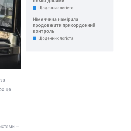
обмін даними
Щоденник логіста
Німеччина намірила
продовжити прикордонний
контроль
Щоденник логіста
 за
ро це
системи —