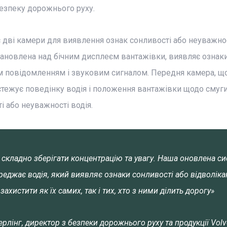
безпеку дорожнього руху.
є дві камери для виявлення ознак сонливості або неуважнос
тановлена над бічним дисплеєм вантажівки, виявляє ознак
м повідомленням і звуковим сигналом. Передня камера, щ
ідстежує поведінку водія і положення вантажівки щодо смуги
і або неуважності водія.
 складно зберігати концентрацію та увагу. Наша оновлена с
еджає водія, який виявляє ознаки сонливості або відволіка
ахистити як їх самих, так і тих, хто з ними ділить дорогу»
ерлінг, директор з безпеки дорожнього руху та продукції Volv