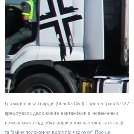
Громадянська гвардія (Guardia Civil) Сорії на трасі N-122
арештувала двох водіїв вантажівки з іноземними
номерами за підробку водійських карток в тахографі
та "зміну положення водія під час руху". Про це