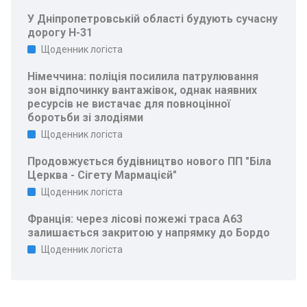
У Дніпропетровській області будують сучасну
дорогу Н-31
Щоденник логіста
Німеччина: поліція посилила патрулювання
зон відпочинку вантажівок, однак наявних
ресурсів не вистачає для повноцінної
боротьби зі злодіями
Щоденник логіста
Продовжується будівництво нового ПП "Біла
Церква - Сігету Мармацієй"
Щоденник логіста
Франція: через лісові пожежі траса A63
залишається закритою у напрямку до Бордо
Щоденник логіста