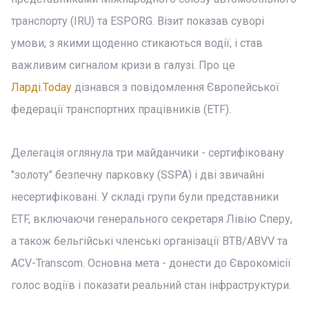
транспорту (IRU) та ESPORG. Візит показав суворі
умови, з якими щоденно стикаються водії, і став
важливим сигналом кризи в галузі. Про це
Ларді.Today
дізнався з повідомлення Європейської
федерації транспортних працівників (ETF).
Делегація оглянула три майданчики - сертифіковану
"золоту" безпечну парковку (SSPA) і дві звичайні
несертифіковані. У складі групи були представники
ETF, включаючи генерального секретаря Лівію Сперу,
а також бельгійські членські організації BTB/ABVV та
ACV-Transcom. Основна мета - донести до Єврокомісії
голос водіїв і показати реальний стан інфраструктури.