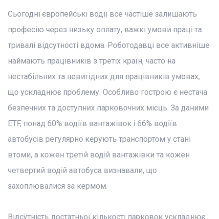
Сьогодні європейські водії все частіше залишають
професію через низьку оплату, важкі умови праці та
тривалі відсутності вдома. Роботодавці все активніше
наймають працівників з третіх країн, часто на
нестабільних та невигідних для працівників умовах,
що ускладнює проблему. Особливо гострою є нестача
безпечних та доступних парковочних місць. За даними
ETF, понад 60% водіїв вантажівок і 66% водіїв
автобусів регулярно керують транспортом у стані
втоми, а кожен третій водій вантажівки та кожен
четвертий водій автобуса визнавали, що
захоплювалися за кермом.
Відсутність достатньої кількості парковок ускладнює