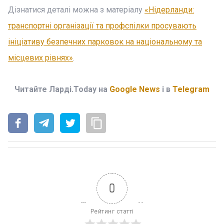
Дізнатися деталі можна з матеріалу
«Нідерланди:
транспортні організації та профспілки просувають
ініціативу безпечних парковок на національному та
місцевих рівнях»
.
Читайте Ларді.Today на
Google News
і в
Telegram
0
Рейтинг статті